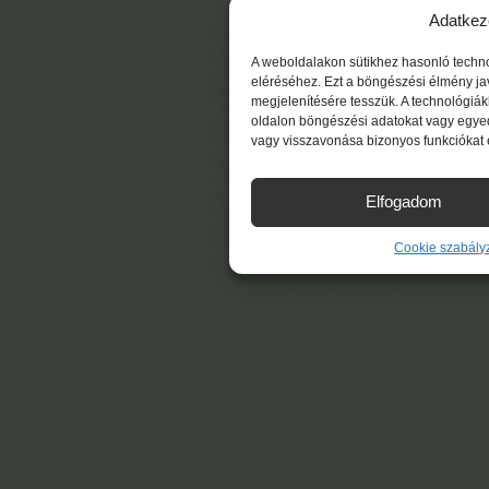
Adatkez
A weboldalakon sütikhez hasonló techn
eléréséhez. Ezt a böngészési élmény ja
megjelenítésére tesszük. A technológiá
oldalon böngészési adatokat vagy egyed
vagy visszavonása bizonyos funkciókat 
Elfogadom
Cookie szabály