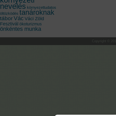
nevelés
környezettudatos
tanároknak
öltözködés
Vác
tábor
Váci Zöld
Fesztivál
ökoturizmus
önkéntes munka
Copyright © 201