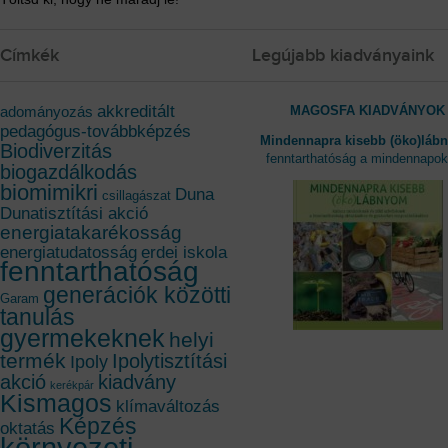
Címkék
Legújabb kiadványaink
akkreditált
MAGOSFA KIADVÁNYOK
adományozás
pedagógus-továbbképzés
Mindennapra kisebb (öko)láb
Biodiverzitás
fenntarthatóság a mindennapo
biogazdálkodás
biomimikri
Duna
csillagászat
Dunatisztítási akció
energiatakarékosság
energiatudatosság
erdei iskola
fenntarthatóság
generációk közötti
Garam
tanulás
gyermekeknek
helyi
termék
Ipolytisztítási
Ipoly
akció
kiadvány
kerékpár
Kismagos
klímaváltozás
Képzés
oktatás
környezeti