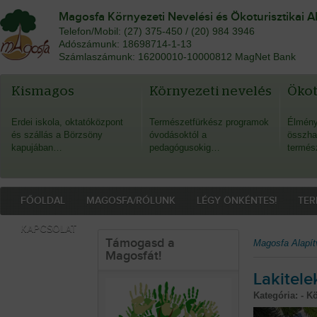
Magosfa Környezeti Nevelési és Ökoturisztikai A
Telefon/Mobil: (27) 375-450 / (20) 984 3946
Adószámunk: 18698714-1-13
Számlaszámunk: 16200010-10000812 MagNet Bank
Kismagos
Környezeti nevelés
Öko
Erdei iskola, oktatóközpont
Természetfürkész programok
Élmény
és szállás a Börzsöny
óvodásoktól a
összha
kapujában…
pedagógusokig…
termés
FŐOLDAL
MAGOSFA/RÓLUNK
LÉGY ÖNKÉNTES!
TER
KAPCSOLAT
Támogasd a
Magosfa Alapít
Magosfát!
Lakitel
Kategória: - K