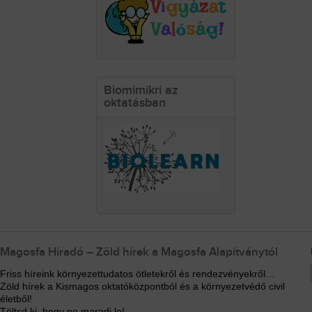
Biomimikri az
oktatásban
Magosfa Híradó – Zöld hírek a Magosfa Alapítványtól
Friss híreink környezettudatos ötletekről és rendezvényekről…
Zöld hírek a Kismagos oktatóközpontból és a környezetvédő civil
életből!
Töltsd ki, hogy ne maradj le!