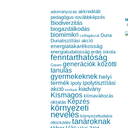
akkreditált
adományozás
pedagógus-továbbképzés
M
Biodiverzitás
biogazdálkodás
biomimikri
Duna
csillagászat
Dunatisztítási akció
energiatakarékosság
energiatudatosság
erdei iskola
fenntarthatóság
generációk közötti
Garam
tanulás
gyermekeknek
helyi
termék
Ipolytisztítási
Ipoly
akció
kiadvány
kerékpár
Kismagos
klímaváltozás
Képzés
oktatás
környezeti
nevelés
környezettudatos
tanároknak
öltözködés
Vác
tábor