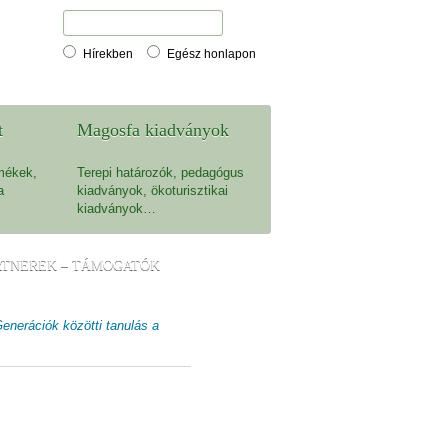
Hírekben
Egész honlapon
t
Magosfa kiadványok
mékek,
Terepi határozók, pedagógus
a
kiadványok, ökoturisztikai
kiadványok…
RTNEREK – TÁMOGATÓK
enerációk közötti tanulás a