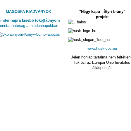
MAGOSFA KIADVÁNYOK
"Négy kapu - Štyri brány"
projekt
indennapra kisebb (öko)lábnyom
fenntarthatóság a mindennapokban
www.husk-cbc.eu
Jelen honlap tartalma nem feltétlen
tükrözi az Európai Unió hivatalos
álláspontját