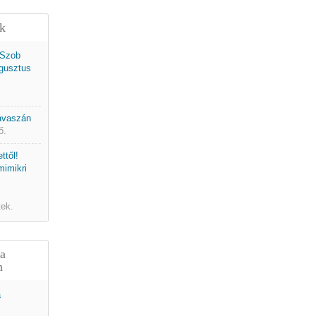
ek
 Szob
gusztus
tavaszán
ő.
ttől!
mimikri
tek.
 a
n