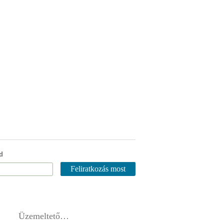
d
Üzemeltető…