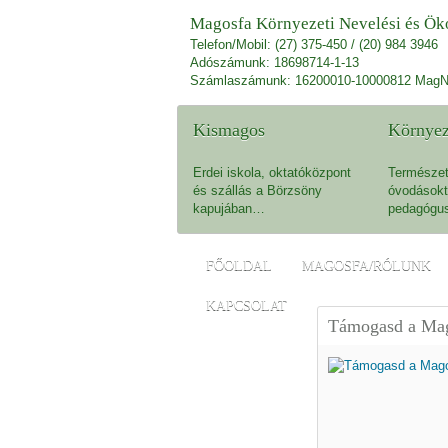
Magosfa Környezeti Nevelési és Öko
Telefon/Mobil: (27) 375-450 / (20) 984 3946
Adószámunk: 18698714-1-13
Számlaszámunk: 16200010-10000812 MagN
Kismagos
Környez
Erdei iskola, oktatóközpont
Természet
és szállás a Börzsöny
óvodásokt
kapujában…
pedagógu
FŐOLDAL
MAGOSFA/RÓLUNK
KAPCSOLAT
Támogasd a Mag