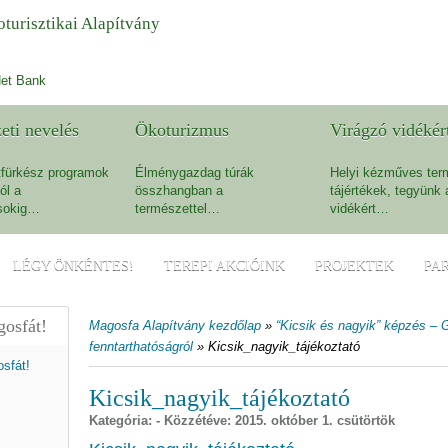
turisztikai Alapítvány
et Bank
eti nevelés
Ökoturizmus
Virágzó vidékér
fürkész programok
Élménygazdag túrák
Helyi kézműves ter
ól a
összhangban a
tájértékek, tegyünk 
sokig…
természettel…
vidékért…
LÉGY ÖNKÉNTES!
TEREPI AKCIÓINK
PROJEKTEK
PA
osfát!
Magosfa Alapítvány kezdőlap
»
“Kicsik és nagyik” képzés – G
fenntarthatóságról
»
Kicsik_nagyik_tájékoztató
Kicsik_nagyik_tájékoztató
Kategória: - Közzétéve:
2015. október 1. csütörtök