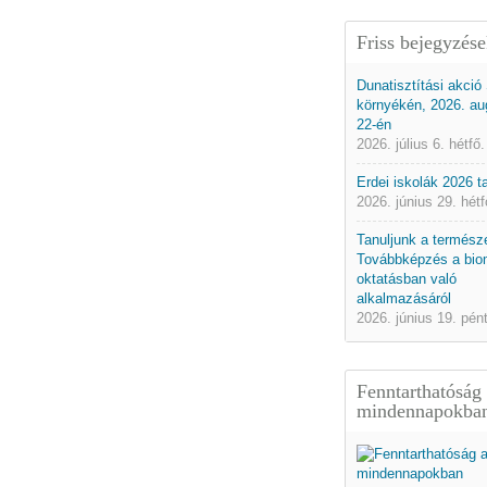
Friss bejegyzés
Dunatisztítási akció
környékén, 2026. au
22-én
2026. július 6. hétfő.
Erdei iskolák 2026 
2026. június 29. hétf
Tanuljunk a természe
Továbbképzés a bio
oktatásban való
alkalmazásáról
2026. június 19. pén
Fenntarthatóság
mindennapokba