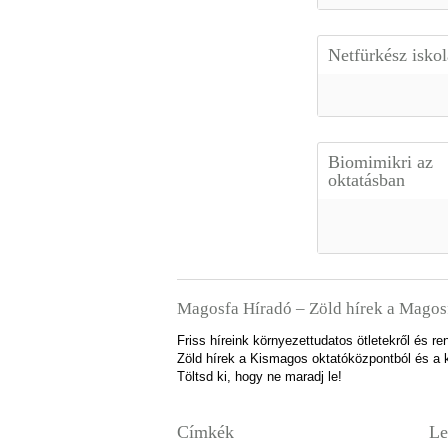
Netfürkész isko
Biomimikri az
oktatásban
Magosfa Híradó – Zöld hírek a Magos
Friss híreink környezettudatos ötletekről és 
Zöld hírek a Kismagos oktatóközpontból és a k
Töltsd ki, hogy ne maradj le!
Címkék
Le