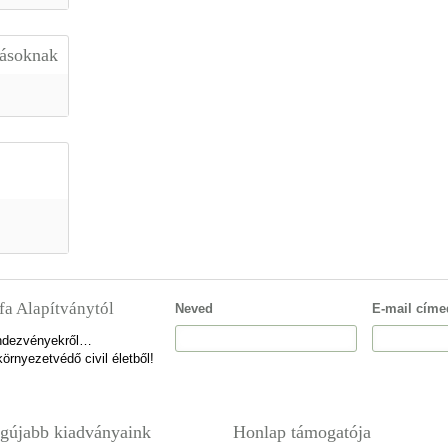
lásoknak
fa Alapítványtól
Neved
E-mail címe
rendezvényekről…
örnyezetvédő civil életből!
gújabb kiadványaink
Honlap támogatója