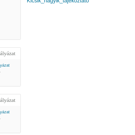
Kicsik_nagyik_tájékoztató
ályázat
,
ályázat
,