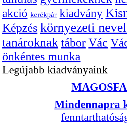
Kis
kiadvány
akció
kerékpár
környezeti nevel
Képzés
tanároknak
tábor
Vác
Vác
önkéntes munka
Legújabb kiadványaink
MAGOSFA
Mindennapra k
fenntarthatós