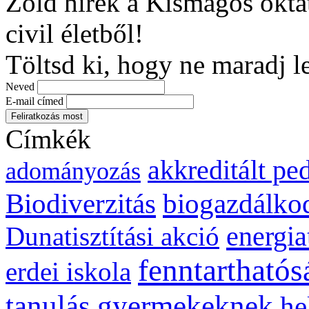
Zöld hírek a Kismagos okta
civil életből!
Töltsd ki, hogy ne maradj l
Neved
E-mail címed
Címkék
akkreditált p
adományozás
biogazdálko
Biodiverzitás
energia
Dunatisztítási akció
fenntarthatós
erdei iskola
gyermekeknek
tanulás
he