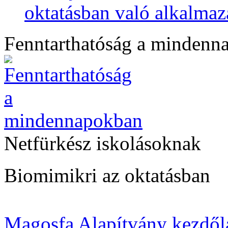
oktatásban való alkalmaz
Fenntarthatóság a mindenn
Netfürkész iskolásoknak
Biomimikri az oktatásban
Magosfa Alapítvány kezdől