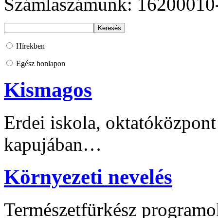
Számlaszámunk: 16200010
Hírekben
Egész honlapon
Kismagos
Erdei iskola, oktatóközpont
kapujában…
Környezeti nevelés
Természetfürkész programo