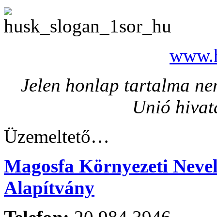
www.h
Jelen honlap tartalma nem
Unió hivat
Üzemeltető…
Magosfa Környezeti Nevelé
Alapítvány