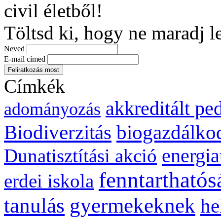
civil életből!
Töltsd ki, hogy ne maradj l
Neved
E-mail címed
Címkék
akkreditált p
adományozás
biogazdálko
Biodiverzitás
energia
Dunatisztítási akció
fenntarthatós
erdei iskola
gyermekeknek
tanulás
he