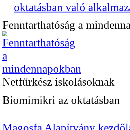
oktatásban való alkalmaz
Fenntarthatóság a mindenn
Netfürkész iskolásoknak
Biomimikri az oktatásban
Magosfa Alapítvány kezdől