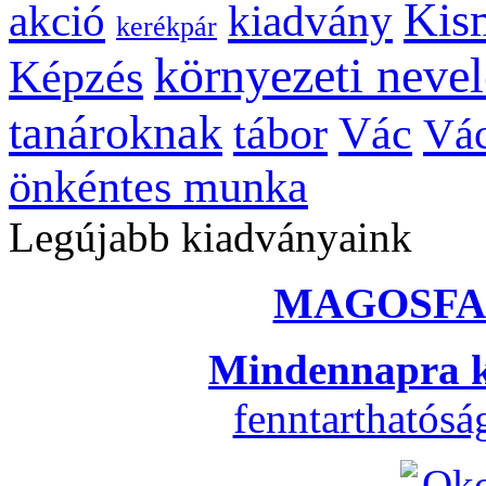
Kis
kiadvány
akció
kerékpár
környezeti nevel
Képzés
tanároknak
tábor
Vác
Vác
önkéntes munka
Legújabb kiadványaink
MAGOSFA
Mindennapra k
fenntarthatós