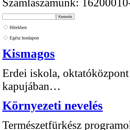
Számlaszámunk: 16200010
Hírekben
Egész honlapon
Kismagos
Erdei iskola, oktatóközpont
kapujában…
Környezeti nevelés
Természetfürkész programo