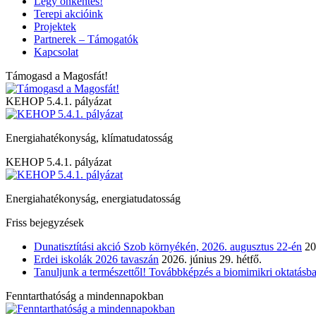
Légy önkéntes!
Terepi akcióink
Projektek
Partnerek – Támogatók
Kapcsolat
Támogasd a Magosfát!
KEHOP 5.4.1. pályázat
Energiahatékonyság, klímatudatosság
KEHOP 5.4.1. pályázat
Energiahatékonyság, energiatudatosság
Friss bejegyzések
Dunatisztítási akció Szob környékén, 2026. augusztus 22-én
20
Erdei iskolák 2026 tavaszán
2026. június 29. hétfő.
Tanuljunk a természettől! Továbbképzés a biomimikri oktatásba
Fenntarthatóság a mindennapokban