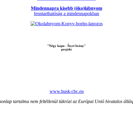
Mindennapra kisebb (öko)lábnyom
fenntarthatóság a mindennapokban
"Négy kapu - Štyri brány"
projekt
www.husk-cbc.eu
honlap tartalma nem feltétlenül tükrözi az Európai Unió hivatalos állás