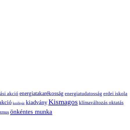
energiatakarékosság
ási akció
energiatudatosság
erdei iskola
Kismagos
 akció
kiadvány
klímaváltozás oktatás
kerékpár
önkéntes munka
izmus