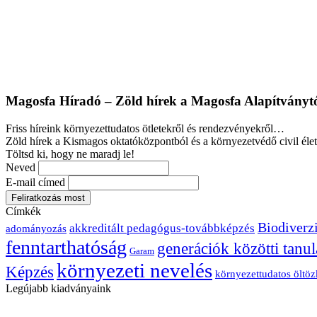
Magosfa Híradó – Zöld hírek a Magosfa Alapítványt
Friss híreink környezettudatos ötletekről és rendezvényekről…
Zöld hírek a Kismagos oktatóközpontból és a környezetvédő civil élet
Töltsd ki, hogy ne maradj le!
Neved
E-mail címed
Címkék
Biodiverzi
akkreditált pedagógus-továbbképzés
adományozás
fenntarthatóság
generációk közötti tanul
Garam
környezeti nevelés
Képzés
környezettudatos öltö
Legújabb kiadványaink