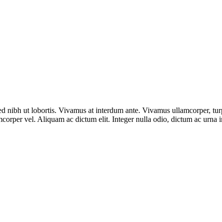
ed nibh ut lobortis. Vivamus at interdum ante. Vivamus ullamcorper, turp
orper vel. Aliquam ac dictum elit. Integer nulla odio, dictum ac urna in