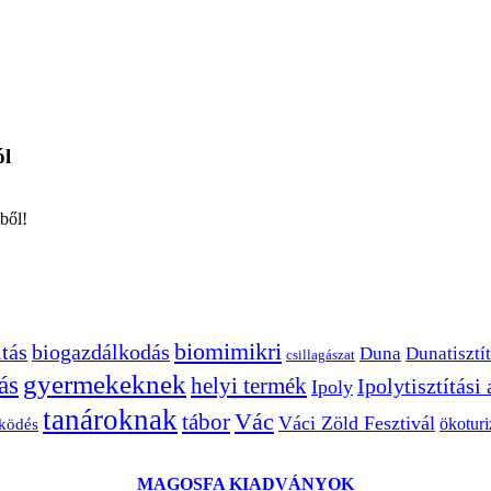
ól
ből!
biomimikri
tás
biogazdálkodás
Duna
Dunatisztít
csillagászat
gyermekeknek
ás
helyi termék
Ipolytisztítási
Ipoly
tanároknak
Vác
tábor
Váci Zöld Fesztivál
ökotur
zködés
MAGOSFA KIADVÁNYOK