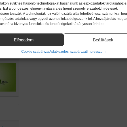
lakon sütikhez hasonló technológiákat használunk az eszközadatok tárolásához é
z. Ezt a böngészési élmény javítására és (nem) személyre szabott hirdetések
ttől!
ésére tesszük. A technológiákhoz való hozzájárulás lehetővé teszi számunkra, hog
imikri
öngészési adatokat vagy egyedi azonosítókat dolgozzunk fel. A hozzájárulás megt
zavonása bizonyos funkciókat és lehetőségeket hátrányosan érinthet.
ek.
Elfogadom
Beállítások
g a
Cookie szabályzat
Adatkezelési szabályzat
Impresszum
an