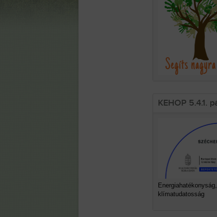
KEHOP 5.4.1. p
Energiahatékonyság,
klímatudatosság