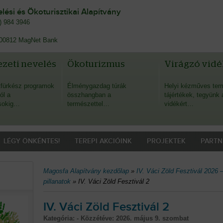
ési és Ökoturisztikai Alapítvány
0) 984 3946
00812 MagNet Bank
zeti nevelés
Ökoturizmus
Virágzó vidé
fürkész programok
Élménygazdag túrák
Helyi kézműves ter
ól a
összhangban a
tájértékek, tegyünk 
sokig…
természettel…
vidékért…
LÉGY ÖNKÉNTES!
TEREPI AKCIÓINK
PROJEKTEK
PARTN
Magosfa Alapítvány kezdőlap
»
IV. Váci Zöld Fesztivál 2026
pillanatok
»
IV. Váci Zöld Fesztivál 2
IV. Váci Zöld Fesztivál 2
Kategória: - Közzétéve:
2026. május 9. szombat