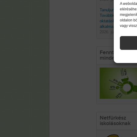
A webolda
eléréséhe
Tanuljunk a természe
megjelenít
Továbbképzés a biom
oldalon b
oktatásban való
vagy viss
alkalmazásáról
2026. június 19. pént
Fenntarthatósá
mindennapokb
Netfürkész
iskolásoknak