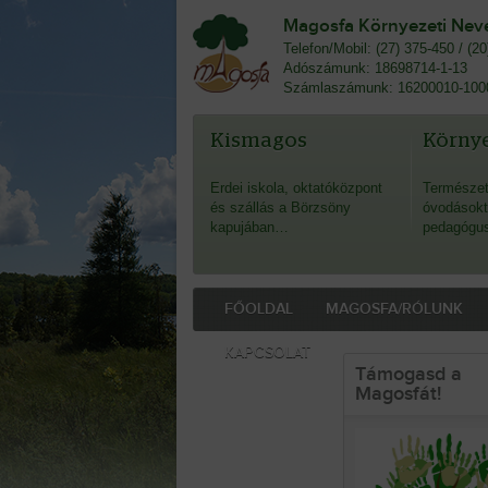
Magosfa Környezeti Nevel
Telefon/Mobil: (27) 375-450 / (2
Adószámunk: 18698714-1-13
Számlaszámunk: 16200010-100
Kismagos
Környe
Erdei iskola, oktatóközpont
Természet
és szállás a Börzsöny
óvodásokt
kapujában…
pedagógu
FŐOLDAL
MAGOSFA/RÓLUNK
KAPCSOLAT
Támogasd a
Magosfát!