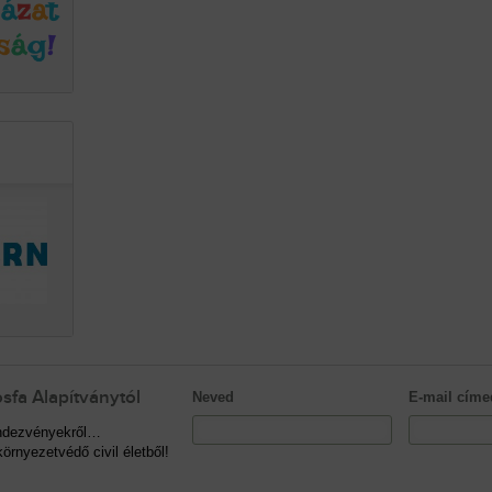
sfa Alapítványtól
Neved
E-mail címe
rendezvényekről…
örnyezetvédő civil életből!