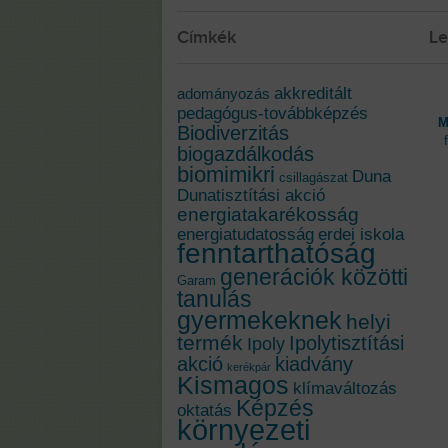
Címkék
Le
akkreditált
adományozás
pedagógus-továbbképzés
M
Biodiverzitás
biogazdálkodás
biomimikri
Duna
csillagászat
Dunatisztítási akció
energiatakarékosság
energiatudatosság
erdei iskola
fenntarthatóság
generációk közötti
Garam
tanulás
gyermekeknek
helyi
termék
Ipolytisztítási
Ipoly
akció
kiadvány
kerékpár
Kismagos
klímaváltozás
Képzés
oktatás
környezeti