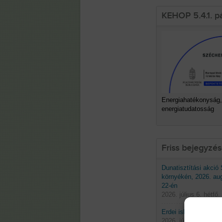
KEHOP 5.4.1. p
Energiahatékonyság,
energiatudatosság
Friss bejegyzé
Dunatisztítási akció
környékén, 2026. au
22-én
2026. július 6. hétfő.
Erdei iskolák 2026 t
2026. június 29. hétf