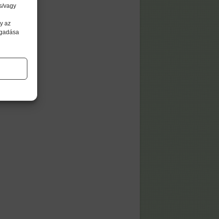
s/vagy
y az
agadása