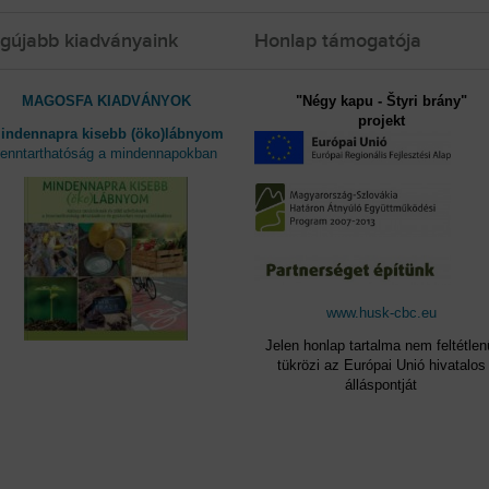
gújabb kiadványaink
Honlap támogatója
MAGOSFA KIADVÁNYOK
"Négy kapu - Štyri brány"
projekt
indennapra kisebb (öko)lábnyom
fenntarthatóság a mindennapokban
www.husk-cbc.eu
Jelen honlap tartalma nem feltétlen
tükrözi az Európai Unió hivatalos
álláspontját