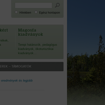
Hírekben
Egész honlapon
kért
Magosfa
kiadványok
mékek,
a
Terepi határozók, pedagógus
kiadványok, ökoturisztikai
kiadványok…
EREK – TÁMOGATÓK
 – eredmények és legjobb