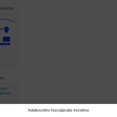
ályázat
sek
 Szob
gusztus
Adatkezelési hozzájárulás kezelése
avaszán
ő.