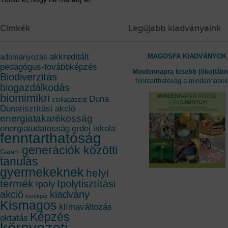
Címkék
Legújabb kiadványaink
akkreditált
MAGOSFA KIADVÁNYOK
adományozás
pedagógus-továbbképzés
Mindennapra kisebb (öko)láb
Biodiverzitás
fenntarthatóság a mindennapo
biogazdálkodás
biomimikri
Duna
csillagászat
Dunatisztítási akció
energiatakarékosság
energiatudatosság
erdei iskola
fenntarthatóság
generációk közötti
Garam
tanulás
gyermekeknek
helyi
termék
Ipolytisztítási
Ipoly
akció
kiadvány
kerékpár
Kismagos
klímaváltozás
Képzés
oktatás
környezeti