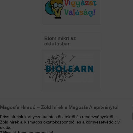
Biomimikri az
oktatásban
Magosfa Híradó – Zöld hírek a Magosfa Alapítványtól
Friss híreink környezettudatos ötletekről és rendezvényekről…
Zöld hírek a Kismagos oktatóközpontból és a környezetvédő civil
életből!
Töltsd ki, hogy ne maradj le!