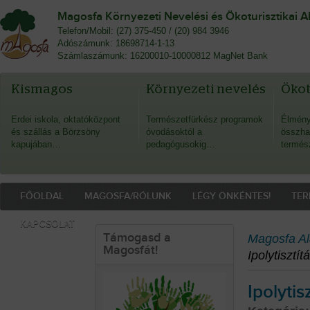
Magosfa Környezeti Nevelési és Ökoturisztikai A
Telefon/Mobil: (27) 375-450 / (20) 984 3946
Adószámunk: 18698714-1-13
Számlaszámunk: 16200010-10000812 MagNet Bank
Kismagos
Környezeti nevelés
Öko
Erdei iskola, oktatóközpont
Természetfürkész programok
Élmény
és szállás a Börzsöny
óvodásoktól a
összha
kapujában…
pedagógusokig…
termés
FŐOLDAL
MAGOSFA/RÓLUNK
LÉGY ÖNKÉNTES!
TER
KAPCSOLAT
Támogasd a
Magosfa Al
Magosfát!
Ipolytisztí
Ipolytis