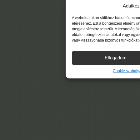
Adatkez
A weboldalakon sütikhez hasonló techn
eléréséhez. Ezt a böngészési élmény ja
megjelenítésére tesszük. A technológiá
oldalon böngészési adatokat vagy egyed
vagy visszavonása bizonyos funkciókat 
Elfogadom
Cookie szabály