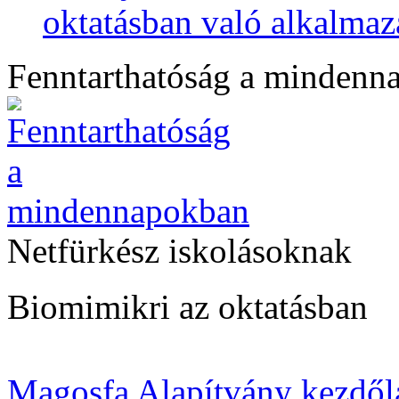
oktatásban való alkalmaz
Fenntarthatóság a mindenn
Netfürkész iskolásoknak
Biomimikri az oktatásban
Magosfa Alapítvány kezdől