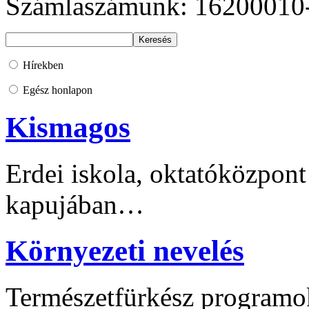
Számlaszámunk: 16200010
Hírekben
Egész honlapon
Kismagos
Erdei iskola, oktatóközpont
kapujában…
Környezeti nevelés
Természetfürkész programo