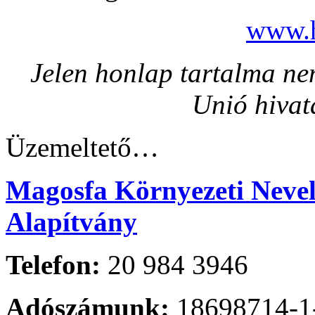
www.h
Jelen honlap tartalma nem
Unió hivat
Üzemeltető…
Magosfa Környezeti Nevelé
Alapítvány
Telefon:
20 984 3946
Adószámunk:
18698714-1