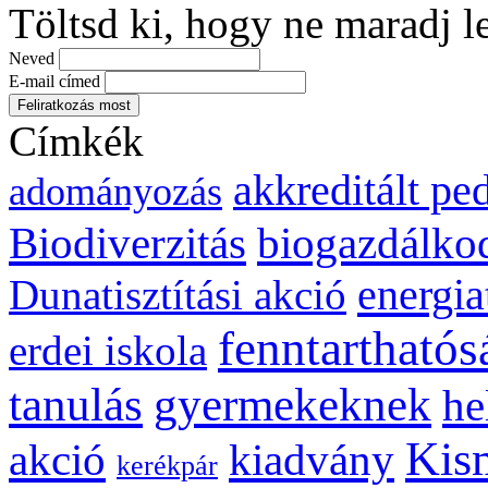
Töltsd ki, hogy ne maradj l
Neved
E-mail címed
Címkék
akkreditált p
adományozás
biogazdálko
Biodiverzitás
energia
Dunatisztítási akció
fenntarthatós
erdei iskola
gyermekeknek
tanulás
he
Kis
kiadvány
akció
kerékpár