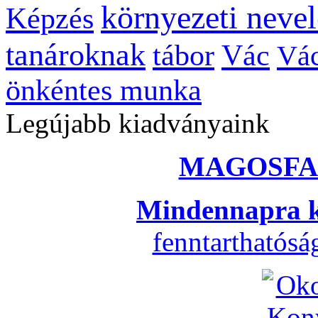
környezeti nevel
Képzés
tanároknak
tábor
Vác
Vác
önkéntes munka
Legújabb kiadványaink
MAGOSFA
Mindennapra k
fenntarthatós