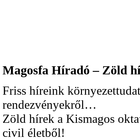
Magosfa Híradó – Zöld hí
Friss híreink környezettudat
rendezvényekről…
Zöld hírek a Kismagos okta
civil életből!