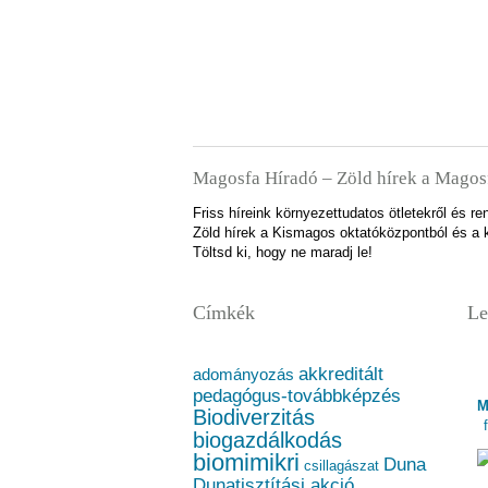
Magosfa Híradó – Zöld hírek a Magos
Friss híreink környezettudatos ötletekről és 
Zöld hírek a Kismagos oktatóközpontból és a k
Töltsd ki, hogy ne maradj le!
Címkék
Le
akkreditált
adományozás
pedagógus-továbbképzés
M
Biodiverzitás
biogazdálkodás
biomimikri
Duna
csillagászat
Dunatisztítási akció