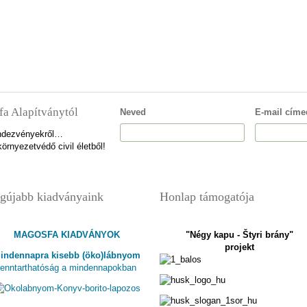
fa Alapítványtól
Neved
E-mail címe
rendezvényekről…
örnyezetvédő civil életből!
gújabb kiadványaink
Honlap támogatója
MAGOSFA KIADVÁNYOK
"Négy kapu - Štyri brány"
projekt
indennapra kisebb (öko)lábnyom
fenntarthatóság a mindennapokban