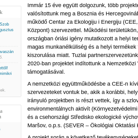
Immár 15 éve együtt dolgozunk, több projekt
ek
valósítottunk meg a Bosznia és Hercegovinába
működő Centar za Ekologiju i Energiju (CEE,
 Szob
Központ) szervezettel. Működési területükön,
gusztus
országban óriási igény mutatkozott a helyi t
magas munkanélküliség és a helyi termékek t
tavaszán
kiszorulása miatt. Tuzlai partnerszervezet
ő.
2020-ban projektet indítottunk a Nemzetközi 
ttől!
támogatásával.
mimikri
A nemzetközi együttműködésbe a CEE-n kívü
tek.
szervezeteket vontuk be, akik a korábbi, hel
irányuló projektben is részt vettek, így a szl
environmentálnych aktivít (Környezetvédelmi 
 a
n
és a csehországi Středisko ekologické výc
Maršov, o.p.s. (SEVER – Ökológiai Oktatási 
A projekt során a következő tevékenységeket