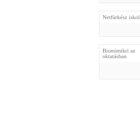
Netfürkész isko
Biomimikri az
oktatásban