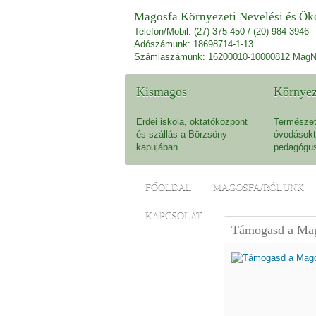
Magosfa Környezeti Nevelési és Öko
Telefon/Mobil: (27) 375-450 / (20) 984 3946
Adószámunk: 18698714-1-13
Számlaszámunk: 16200010-10000812 MagN
Kismagos
Környez
Erdei iskola, oktatóközpont
Természet
és szállás a Börzsöny
óvodásokt
kapujában…
pedagógu
FŐOLDAL
MAGOSFA/RÓLUNK
KAPCSOLAT
Támogasd a Mag