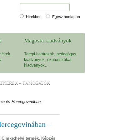
Hírekben
Egész honlapon
t
Magosfa kiadványok
mékek,
Terepi határozók, pedagógus
a
kiadványok, ökoturisztikai
kiadványok…
RTNEREK – TÁMOGATÓK
nia és Hercegovinában –
Hercegovinában –
 Cimke:
helyi termék
,
Képzés