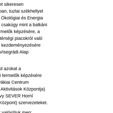
et sikeresen
n, tuzlai székhellyel
 Ökológiai és Energia
 csakúgy mint a balkáni
ermelők képzésére, a
érségi piacokról való
ünk kezdeményezésére
Visegrádi Alap
l azokat a
yi termelők képzésére
ovákiai Centrum
Aktivitások Központja)
hovy SEVER Horní
Központ) szervezeteket.
 valósítjuk meg: