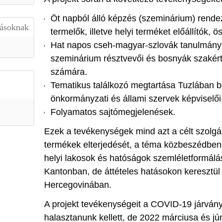
Öt napból álló képzés (szeminárium) rendez
lásoknak
termelők, illetve helyi terméket előállítók,
Hat napos cseh-magyar-szlovák tanulmány
szeminárium résztvevői és bosnyák szakért
számára.
Tematikus találkozó megtartása Tuzlában b
önkormányzati és állami szervek képviselő
Folyamatos sajtómegjelenések.
Ezek a tevékenységek mind azt a célt szolgál
termékek elterjedését, a téma közbeszédben
helyi lakosok és hatóságok szemléletformálá
Kantonban, de áttételes hatásokon keresztü
Hercegovinában.
A projekt tevékenységeit a COVID-19 járvány
halasztanunk kellett, de 2022 márciusa és jú