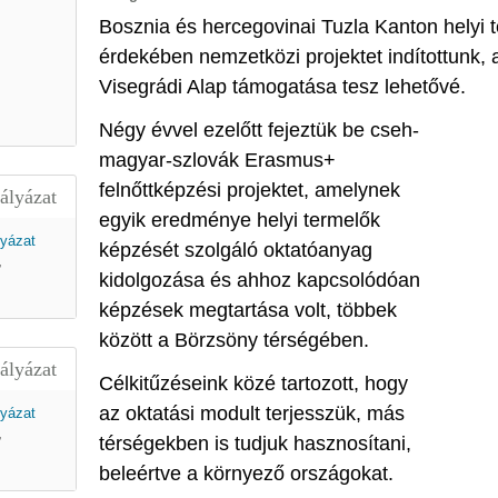
Bosznia és hercegovinai Tuzla Kanton helyi 
érdekében nemzetközi projektet indítottunk,
Visegrádi Alap támogatása tesz lehetővé.
Négy évvel ezelőtt fejeztük be cseh-
magyar-szlovák Erasmus+
felnőttképzési projektet, amelynek
ályázat
egyik eredménye helyi termelők
képzését szolgáló oktatóanyag
,
kidolgozása és ahhoz kapcsolódóan
képzések megtartása volt, többek
között a Börzsöny térségében.
ályázat
Célkitűzéseink közé tartozott, hogy
az oktatási modult terjesszük, más
,
térségekben is tudjuk hasznosítani,
beleértve a környező országokat.