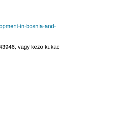
lopment-in-bosnia-and-
843946, vagy kezo kukac