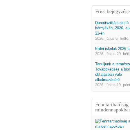
Friss bejegyzés
Dunatisztítási akció
környékén, 2026. au
22-én
2026. július 6. hétfő.
Erdei iskolák 2026 
2026. június 29. hétf
Tanuljunk a természe
Továbbképzés a bio
oktatásban való
alkalmazásáról
2026. június 19. pén
Fenntarthatóság
mindennapokba