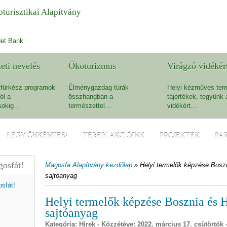
turisztikai Alapítvány
et Bank
eti nevelés
Ökoturizmus
Virágzó vidékér
fürkész programok
Élménygazdag túrák
Helyi kézműves ter
ól a
összhangban a
tájértékek, tegyünk 
sokig…
természettel…
vidékért…
LÉGY ÖNKÉNTES!
TEREPI AKCIÓINK
PROJEKTEK
PA
osfát!
Magosfa Alapítvány kezdőlap
»
Helyi termelők képzése Bosz
sajtóanyag
Helyi termelők képzése Bosznia és 
sajtóanyag
Kategória:
Hírek
- Közzétéve:
2022. március 17. csütörtök
-