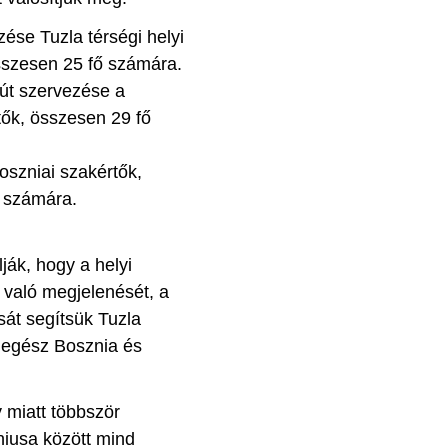
ése Tuzla térségi helyi
 összesen 25 fő számára.
út szervezése a
ők, összesen 29 fő
oszniai szakértők,
i számára.
ják, hogy a helyi
 való megjelenését, a
sát segítsük Tuzla
l egész Bosznia és
 miatt többször
niusa között mind