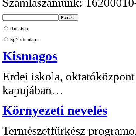
Számlaszámunk: 16200010
Hírekben
Egész honlapon
Kismagos
Erdei iskola, oktatóközpont
kapujában…
Környezeti nevelés
Természetfürkész programo