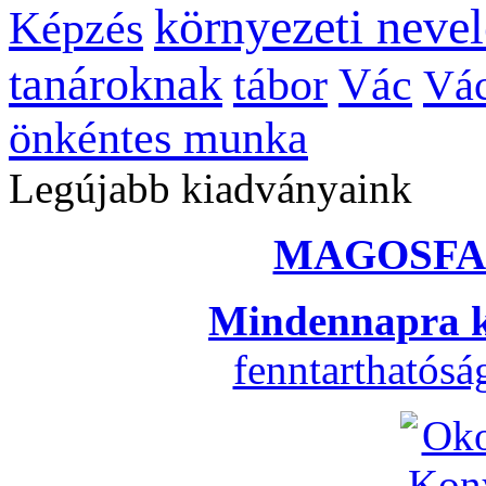
környezeti nevel
Képzés
tanároknak
tábor
Vác
Vác
önkéntes munka
Legújabb kiadványaink
MAGOSFA
Mindennapra k
fenntarthatós