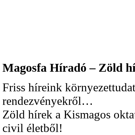
Magosfa Híradó – Zöld hí
Friss híreink környezettudat
rendezvényekről…
Zöld hírek a Kismagos okta
civil életből!