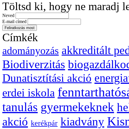
Töltsd ki, hogy ne maradj l
Neved
E-mail címed
Címkék
akkreditált p
adományozás
biogazdálko
Biodiverzitás
energia
Dunatisztítási akció
fenntarthatós
erdei iskola
gyermekeknek
tanulás
he
Kis
kiadvány
akció
kerékpár