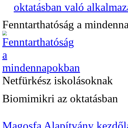
oktatásban való alkalmaz
Fenntarthatóság a mindenn
Netfürkész iskolásoknak
Biomimikri az oktatásban
Magosfa Alapítvány kezdől