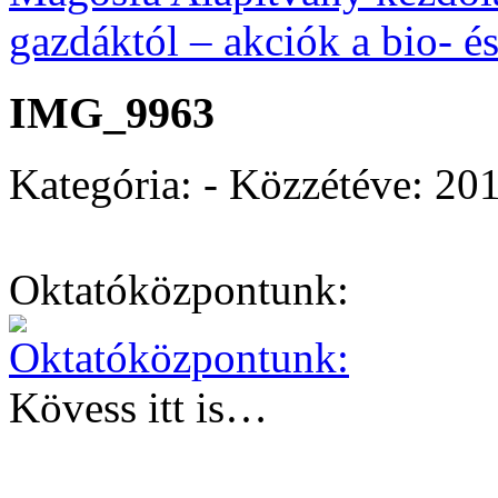
gazdáktól – akciók a bio- é
IMG_9963
Kategória: - Közzétéve:
201
Oktatóközpontunk:
Kövess itt is…