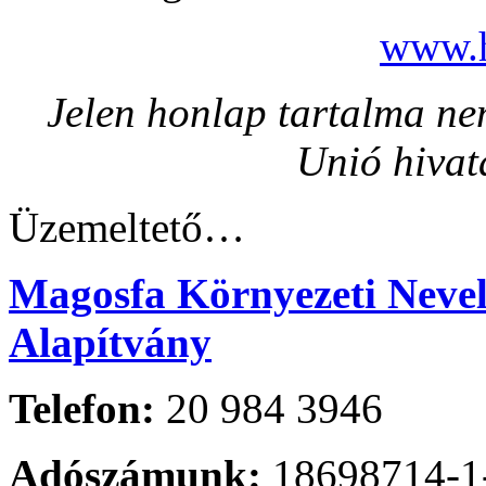
www.h
Jelen honlap tartalma nem
Unió hivat
Üzemeltető…
Magosfa Környezeti Nevelé
Alapítvány
Telefon:
20 984 3946
Adószámunk:
18698714-1