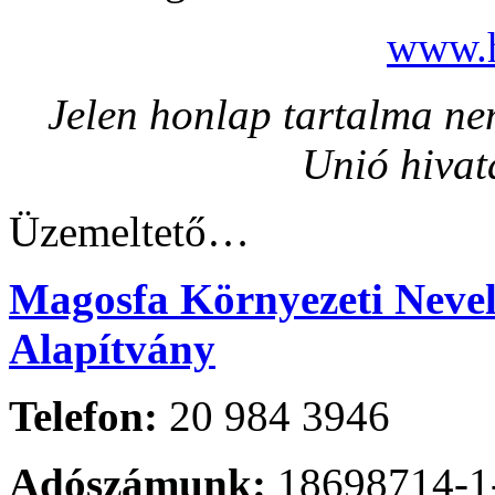
www.h
Jelen honlap tartalma nem
Unió hivat
Üzemeltető…
Magosfa Környezeti Nevelé
Alapítvány
Telefon:
20 984 3946
Adószámunk:
18698714-1