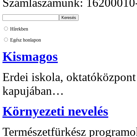
Számlaszámunk: 16200010
Hírekben
Egész honlapon
Kismagos
Erdei iskola, oktatóközpont
kapujában…
Környezeti nevelés
Természetfürkész programo