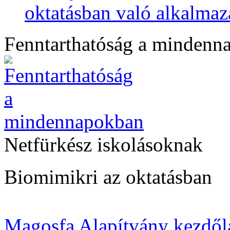
oktatásban való alkalmaz
Fenntarthatóság a mindenn
Netfürkész iskolásoknak
Biomimikri az oktatásban
Magosfa Alapítvány kezdől