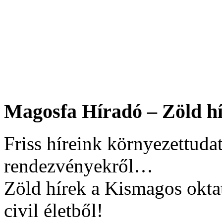
Magosfa Híradó – Zöld hí
Friss híreink környezettudat
rendezvényekről…
Zöld hírek a Kismagos okta
civil életből!