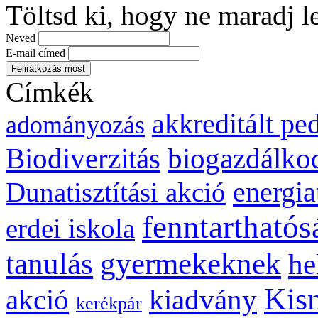
Töltsd ki, hogy ne maradj l
Neved
E-mail címed
Címkék
akkreditált p
adományozás
biogazdálko
Biodiverzitás
energia
Dunatisztítási akció
fenntarthatós
erdei iskola
gyermekeknek
tanulás
he
Kis
kiadvány
akció
kerékpár