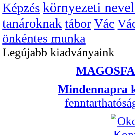
környezeti nevel
Képzés
tanároknak
tábor
Vác
Vác
önkéntes munka
Legújabb kiadványaink
MAGOSFA
Mindennapra k
fenntarthatós