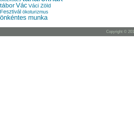
Vác
tábor
Váci Zöld
Fesztivál
ökoturizmus
önkéntes munka
Copyright © 201