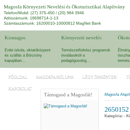
Magosfa Környezeti Nevelési és Ökoturisztikai Alapítvány
Telefon/Mobil: (27) 375-450 / (20) 984 3946
Adószámunk: 18698714-1-13
Számlaszámunk: 16200010-10000812 MagNet Bank
Kismagos
Környezeti nevelés
Ökot
Erdei iskola, oktatóközpont
Természetfürkész programok
Élmény
és szállás a Börzsöny
óvodásoktól a
összha
kapujában…
pedagógusokig…
termés
FŐOLDAL
MAGOSFA/RÓLUNK
LÉGY ÖNKÉNTES!
T
KAPCSOLAT
Támogasd a Magosfát!
Magosfa Alapí
2650152
Kategória: - 