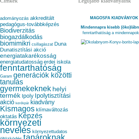
Címkék
Legújabb kiadványaink
akkreditált
MAGOSFA KIADVÁNYOK
adományozás
pedagógus-továbbképzés
Mindennapra kisebb (öko)láb
Biodiverzitás
fenntarthatóság a mindennapo
biogazdálkodás
biomimikri
Duna
csillagászat
Dunatisztítási akció
energiatakarékosság
energiatudatosság
erdei iskola
fenntarthatóság
generációk közötti
Garam
tanulás
gyermekeknek
helyi
termék
Ipolytisztítási
Ipoly
akció
kiadvány
kerékpár
Kismagos
klímaváltozás
Képzés
oktatás
környezeti
nevelés
környezettudatos
tanároknak
öltözködés