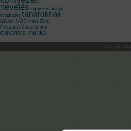
nevelés
környezettudatos
tanároknak
öltözködés
Vác
tábor
Váci Zöld
Fesztivál
ökoturizmus
önkéntes munka
Copyright © 201