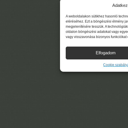
Adatkez
A weboldalakon sütikhez hasonló techn
eléréséhez. Ezt a böngészési élmény ja
megjelenítésére tesszük. A technológiá
oldalon böngészési adatokat vagy egyed
vagy visszavonása bizonyos funkciókat 
Elfogadom
Cookie szabály