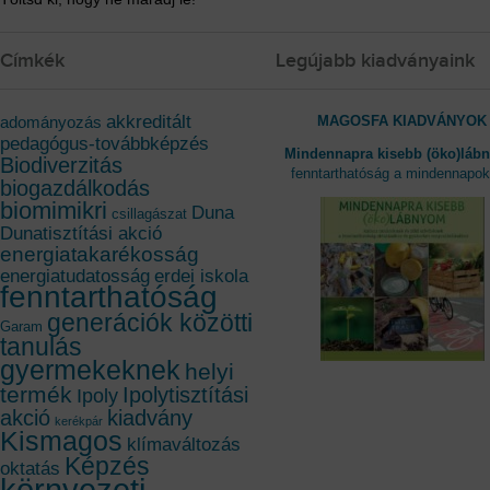
Címkék
Legújabb kiadványaink
akkreditált
MAGOSFA KIADVÁNYOK
adományozás
pedagógus-továbbképzés
Mindennapra kisebb (öko)láb
Biodiverzitás
fenntarthatóság a mindennapo
biogazdálkodás
biomimikri
Duna
csillagászat
Dunatisztítási akció
energiatakarékosság
energiatudatosság
erdei iskola
fenntarthatóság
generációk közötti
Garam
tanulás
gyermekeknek
helyi
termék
Ipolytisztítási
Ipoly
akció
kiadvány
kerékpár
Kismagos
klímaváltozás
Képzés
oktatás
környezeti