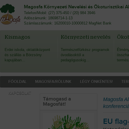
Magosfa Környezeti Nevelési és Ökoturisztikai A
Telefon/Mobil: (27) 375-450 / (20) 984 3946
Adószámunk: 18698714-1-13
Számlaszámunk: 16200010-10000812 MagNet Bank
Kismagos
Környezeti nevelés
Öko
Erdei iskola, oktatóközpont
Természetfürkész programok
Élmény
és szállás a Börzsöny
óvodásoktól a
összha
kapujában…
pedagógusokig…
termés
FŐOLDAL
MAGOSFA/RÓLUNK
LÉGY ÖNKÉNTES!
TER
KAPCSOLAT
Támogasd a
Magosfa Al
Magosfát!
konferenciá
EU fla