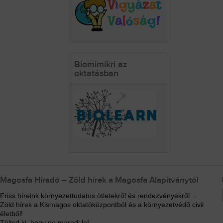
Biomimikri az
oktatásban
Magosfa Híradó – Zöld hírek a Magosfa Alapítványtól
Friss híreink környezettudatos ötletekről és rendezvényekről…
Zöld hírek a Kismagos oktatóközpontból és a környezetvédő civil
életből!
Töltsd ki, hogy ne maradj le!