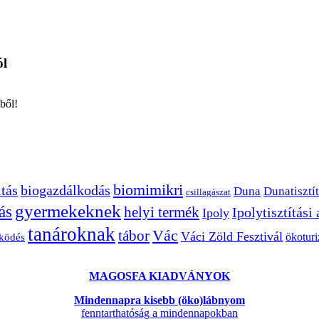
ól
ből!
biomimikri
tás
biogazdálkodás
Duna
Dunatisztít
csillagászat
gyermekeknek
ás
helyi termék
Ipolytisztítási
Ipoly
tanároknak
Vác
tábor
Váci Zöld Fesztivál
ökotur
zködés
MAGOSFA KIADVÁNYOK
Mindennapra kisebb (öko)lábnyom
fenntarthatóság a mindennapokban