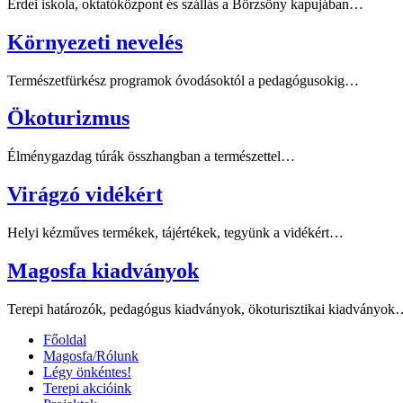
Erdei iskola, oktatóközpont és szállás a Börzsöny kapujában…
Környezeti nevelés
Természetfürkész programok óvodásoktól a pedagógusokig…
Ökoturizmus
Élménygazdag túrák összhangban a természettel…
Virágzó vidékért
Helyi kézműves termékek, tájértékek, tegyünk a vidékért…
Magosfa kiadványok
Terepi határozók, pedagógus kiadványok, ökoturisztikai kiadványo
Főoldal
Magosfa/Rólunk
Légy önkéntes!
Terepi akcióink