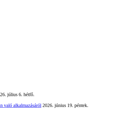
26. július 6. hétfő.
n való alkalmazásáról
2026. június 19. péntek.