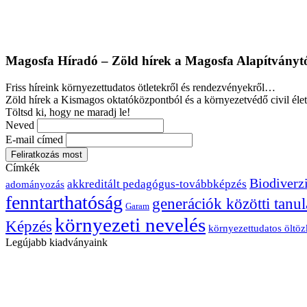
Magosfa Híradó – Zöld hírek a Magosfa Alapítványt
Friss híreink környezettudatos ötletekről és rendezvényekről…
Zöld hírek a Kismagos oktatóközpontból és a környezetvédő civil élet
Töltsd ki, hogy ne maradj le!
Neved
E-mail címed
Címkék
Biodiverzi
akkreditált pedagógus-továbbképzés
adományozás
fenntarthatóság
generációk közötti tanul
Garam
környezeti nevelés
Képzés
környezettudatos öltö
Legújabb kiadványaink