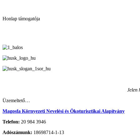
Honlap támogatója
Jelen 
Üzemeltető…
Magosfa Környezeti Nevelési és Ökoturisztikai Alapítvány
Telefon:
20 984 3946
Adószámunk:
18698714-1-13