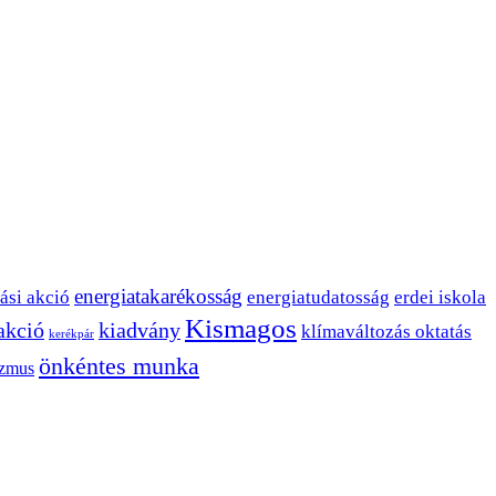
energiatakarékosság
ási akció
energiatudatosság
erdei iskola
Kismagos
 akció
kiadvány
klímaváltozás oktatás
kerékpár
önkéntes munka
izmus