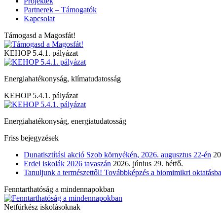
Projektek
Partnerek – Támogatók
Kapcsolat
Támogasd a Magosfát!
KEHOP 5.4.1. pályázat
Energiahatékonyság, klímatudatosság
KEHOP 5.4.1. pályázat
Energiahatékonyság, energiatudatosság
Friss bejegyzések
Dunatisztítási akció Szob környékén, 2026. augusztus 22-én
20
Erdei iskolák 2026 tavaszán
2026. június 29. hétfő.
Tanuljunk a természettől! Továbbképzés a biomimikri oktatásba
Fenntarthatóság a mindennapokban
Netfürkész iskolásoknak