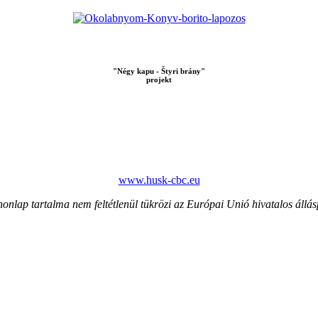
"Négy kapu - Štyri brány"
projekt
www.husk-cbc.eu
honlap tartalma nem feltétlenül tükrözi az Európai Unió hivatalos állás