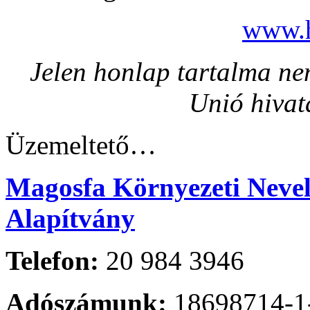
www.h
Jelen honlap tartalma nem
Unió hivat
Üzemeltető…
Magosfa Környezeti Nevelé
Alapítvány
Telefon:
20 984 3946
Adószámunk:
18698714-1