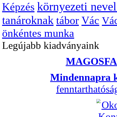
környezeti nevel
Képzés
tanároknak
tábor
Vác
Vác
önkéntes munka
Legújabb kiadványaink
MAGOSFA
Mindennapra k
fenntarthatós