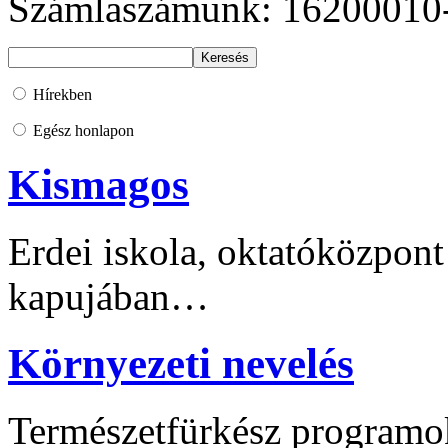
Számlaszámunk: 16200010
Hírekben
Egész honlapon
Kismagos
Erdei iskola, oktatóközpont
kapujában…
Környezeti nevelés
Természetfürkész programo