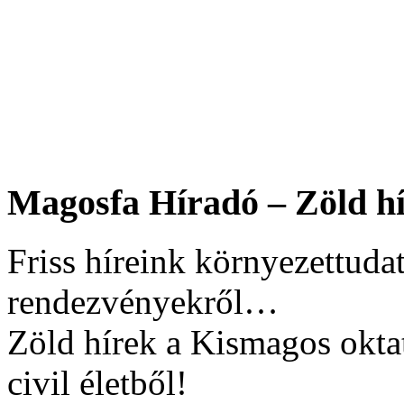
Magosfa Híradó – Zöld hí
Friss híreink környezettudat
rendezvényekről…
Zöld hírek a Kismagos okta
civil életből!