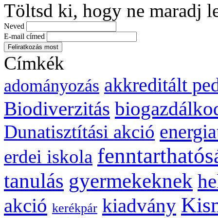
Töltsd ki, hogy ne maradj l
Neved
E-mail címed
Címkék
akkreditált p
adományozás
biogazdálko
Biodiverzitás
energia
Dunatisztítási akció
fenntarthatós
erdei iskola
gyermekeknek
tanulás
he
Kis
kiadvány
akció
kerékpár