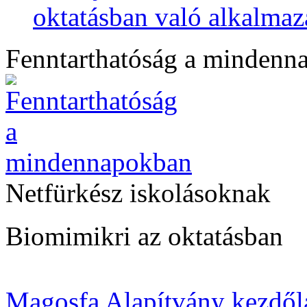
oktatásban való alkalmaz
Fenntarthatóság a mindenn
Netfürkész iskolásoknak
Biomimikri az oktatásban
Magosfa Alapítvány kezdől