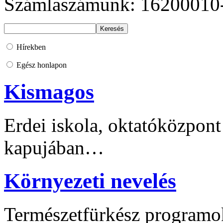
Számlaszámunk: 16200010
Hírekben
Egész honlapon
Kismagos
Erdei iskola, oktatóközpont
kapujában…
Környezeti nevelés
Természetfürkész programo