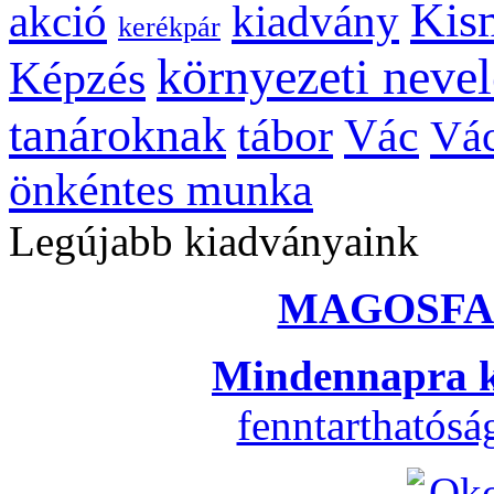
Kis
kiadvány
akció
kerékpár
környezeti nevel
Képzés
tanároknak
tábor
Vác
Vác
önkéntes munka
Legújabb kiadványaink
MAGOSFA
Mindennapra k
fenntarthatós