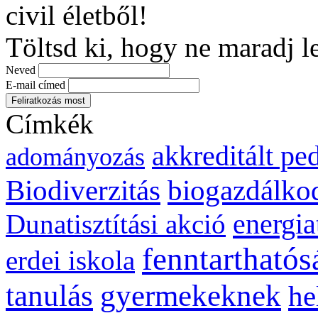
civil életből!
Töltsd ki, hogy ne maradj l
Neved
E-mail címed
Címkék
akkreditált p
adományozás
biogazdálko
Biodiverzitás
energia
Dunatisztítási akció
fenntarthatós
erdei iskola
gyermekeknek
tanulás
he