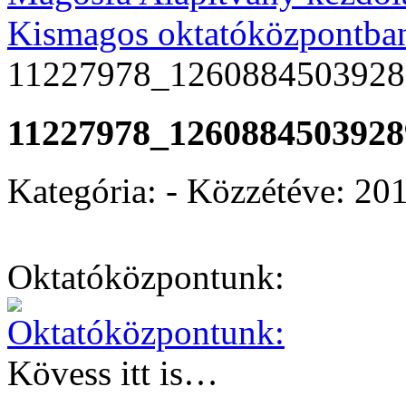
Kismagos oktatóközpontba
11227978_1260884503928
11227978_1260884503928
Kategória: - Közzétéve:
201
Oktatóközpontunk:
Kövess itt is…