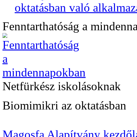
oktatásban való alkalmaz
Fenntarthatóság a mindenn
Netfürkész iskolásoknak
Biomimikri az oktatásban
Magosfa Alapítvány kezdől