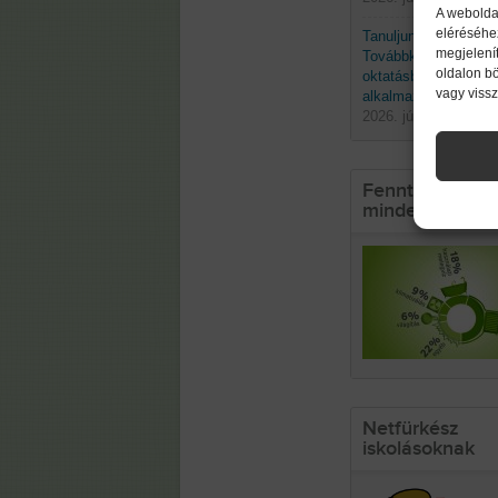
A webolda
eléréséhe
Tanuljunk a természe
megjelenít
Továbbképzés a biom
oldalon b
oktatásban való
vagy viss
alkalmazásáról
2026. június 19. pént
Fenntarthatósá
mindennapokb
Netfürkész
iskolásoknak