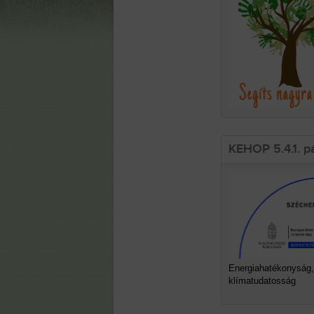
KEHOP 5.4.1. p
Energiahatékonyság,
klímatudatosság