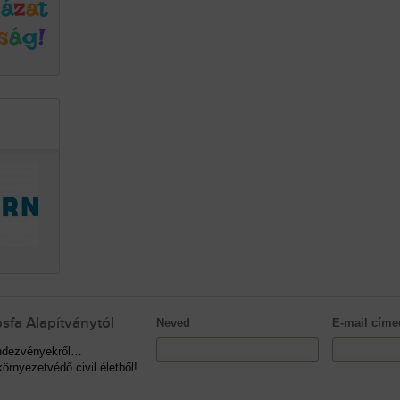
sfa Alapítványtól
Neved
E-mail címe
rendezvényekről…
örnyezetvédő civil életből!