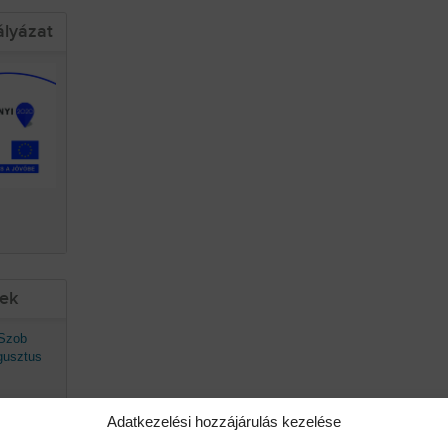
ályázat
sek
 Szob
gusztus
Adatkezelési hozzájárulás kezelése
avaszán
ő.