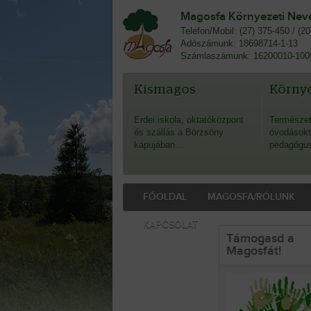
Magosfa Környezeti Nevel
Telefon/Mobil: (27) 375-450 / (2
Adószámunk: 18698714-1-13
Számlaszámunk: 16200010-100
Kismagos
Környe
Erdei iskola, oktatóközpont
Természet
és szállás a Börzsöny
óvodásokt
kapujában…
pedagógu
FŐOLDAL
MAGOSFA/RÓLUNK
KAPCSOLAT
Támogasd a
Magosfát!