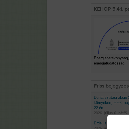
KEHOP 5.4.1. p
Energiahatékonyság,
energiatudatosság
Friss bejegyzé
Dunatisztítási akció
környékén, 2026. au
22-én
2026. július 6. hétfő.
Erdei iskolák 2026 t
2026. június 29. hétf