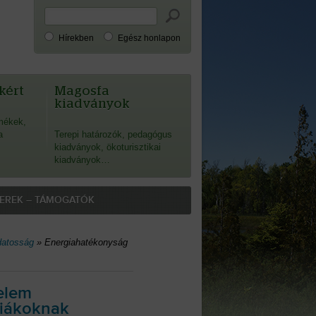
Hírekben
Egész honlapon
kért
Magosfa
kiadványok
mékek,
a
Terepi határozók, pedagógus
kiadványok, ökoturisztikai
kiadványok…
EREK – TÁMOGATÓK
datosság
»
Energiahatékonyság
elem
diákoknak