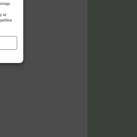
s/vagy
y az
agadása