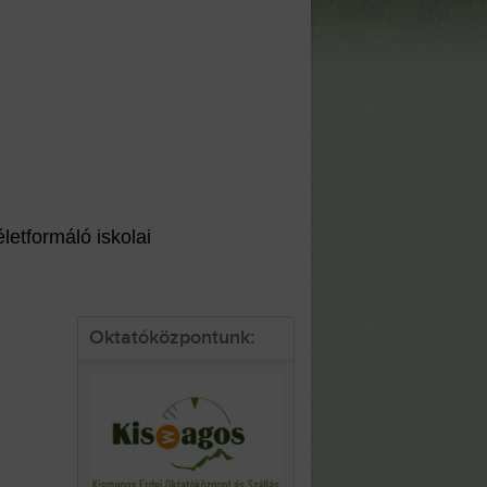
etformáló iskolai
Oktatóközpontunk: