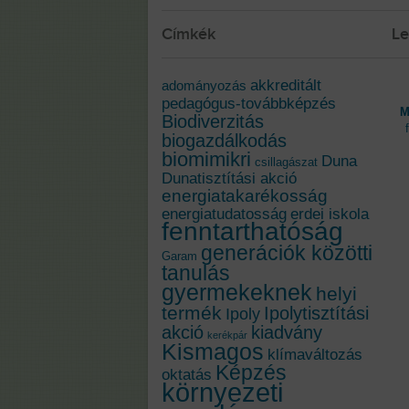
Címkék
Le
akkreditált
adományozás
pedagógus-továbbképzés
M
Biodiverzitás
biogazdálkodás
biomimikri
Duna
csillagászat
Dunatisztítási akció
energiatakarékosság
energiatudatosság
erdei iskola
fenntarthatóság
generációk közötti
Garam
tanulás
gyermekeknek
helyi
termék
Ipolytisztítási
Ipoly
akció
kiadvány
kerékpár
Kismagos
klímaváltozás
Képzés
oktatás
környezeti