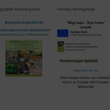
gújabb kiadványaink
Honlap támogatója
MAGOSFA KIADVÁNYOK
"Négy kapu - Štyri brány"
projekt
indennapra kisebb (öko)lábnyom
fenntarthatóság a mindennapokban
www.husk-cbc.eu
Jelen honlap tartalma nem feltétlen
tükrözi az Európai Unió hivatalos
álláspontját