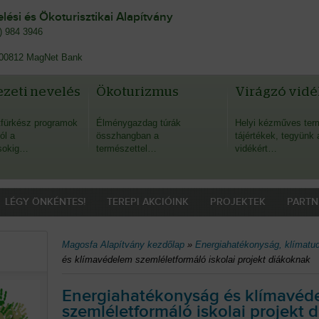
ési és Ökoturisztikai Alapítvány
0) 984 3946
00812 MagNet Bank
zeti nevelés
Ökoturizmus
Virágzó vidé
fürkész programok
Élménygazdag túrák
Helyi kézműves ter
ól a
összhangban a
tájértékek, tegyünk 
sokig…
természettel…
vidékért…
LÉGY ÖNKÉNTES!
TEREPI AKCIÓINK
PROJEKTEK
PARTN
Magosfa Alapítvány kezdőlap
»
Energiahatékonyság, klímatu
és klímavédelem szemléletformáló iskolai projekt diákoknak
Energiahatékonyság és klímavéd
szemléletformáló iskolai projekt 