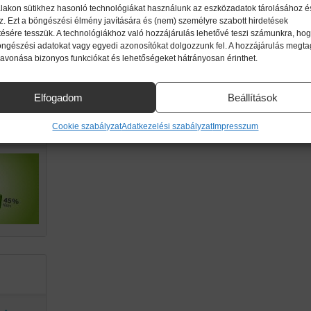
lakon sütikhez hasonló technológiákat használunk az eszközadatok tárolásához é
z. Ezt a böngészési élmény javítására és (nem) személyre szabott hirdetések
ttől!
ésére tesszük. A technológiákhoz való hozzájárulás lehetővé teszi számunkra, hog
imikri
öngészési adatokat vagy egyedi azonosítókat dolgozzunk fel. A hozzájárulás megt
zavonása bizonyos funkciókat és lehetőségeket hátrányosan érinthet.
ek.
Elfogadom
Beállítások
g a
Cookie szabályzat
Adatkezelési szabályzat
Impresszum
an