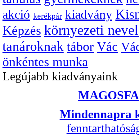
Kis
kiadvány
akció
kerékpár
környezeti nevel
Képzés
tanároknak
tábor
Vác
Vác
önkéntes munka
Legújabb kiadványaink
MAGOSFA
Mindennapra k
fenntarthatós