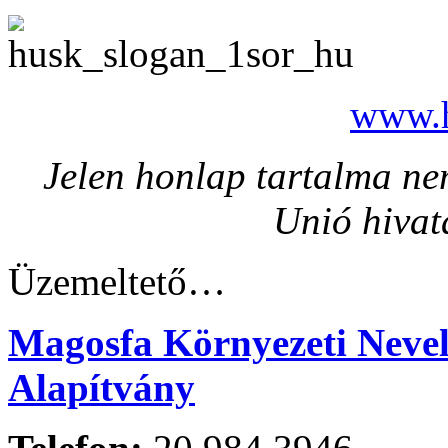
www.h
Jelen honlap tartalma nem
Unió hivat
Üzemeltető…
Magosfa Környezeti Nevelé
Alapítvány