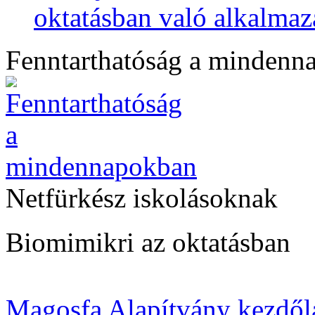
oktatásban való alkalmaz
Fenntarthatóság a mindenn
Netfürkész iskolásoknak
Biomimikri az oktatásban
Magosfa Alapítvány kezdől