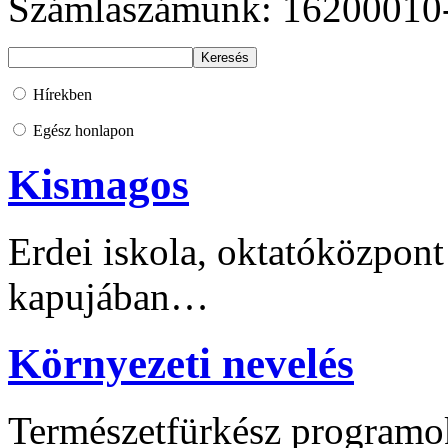
Számlaszámunk: 16200010
Hírekben
Egész honlapon
Kismagos
Erdei iskola, oktatóközpont
kapujában…
Környezeti nevelés
Természetfürkész programo