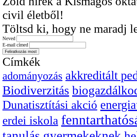
Zöld hírek a Kismagos okta
civil életből!
Töltsd ki, hogy ne maradj l
Neved
E-mail címed
Címkék
akkreditált p
adományozás
biogazdálko
Biodiverzitás
energia
Dunatisztítási akció
fenntarthatós
erdei iskola
gyermekeknek
tanulás
he