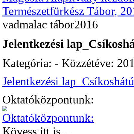
Természetfürkész Tábor, 2
vadmalac tábor2016
Jelentkezési lap_Csíkosh
Kategória: - Közzétéve:
201
Jelentkezési lap_Csíkoshát
Oktatóközpontunk:
Kövess itt is…