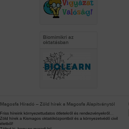
Biomimikri az
oktatásban
Magosfa Híradó – Zöld hírek a Magosfa Alapítványtól
Friss híreink környezettudatos ötletekről és rendezvényekről…
Zöld hírek a Kismagos oktatóközpontból és a környezetvédő civil
életből!
Töltsd ki, hogy ne maradj le!