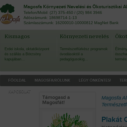
Magosfa Környezeti Nevelési és Ökoturisztikai A
Telefon/Mobil: (27) 375-450 / (20) 984 3946
Adószámunk: 18698714-1-13
Számlaszámunk: 16200010-10000812 MagNet Bank
Kismagos
Környezeti nevelés
Öko
Erdei iskola, oktatóközpont
Természetfürkész programok
Élmény
és szállás a Börzsöny
óvodásoktól a
összha
kapujában…
pedagógusokig…
termés
FŐOLDAL
MAGOSFA/RÓLUNK
LÉGY ÖNKÉNTES!
TER
KAPCSOLAT
Támogasd a
Magosfa Al
Magosfát!
Természetf
Plakát 