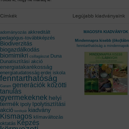
Címkék
Legújabb kiadványaink
akkreditált
MAGOSFA KIADVÁNYOK
adományozás
pedagógus-továbbképzés
Mindennapra kisebb (öko)láb
Biodiverzitás
fenntarthatóság a mindennapo
biogazdálkodás
biomimikri
Duna
csillagászat
Dunatisztítási akció
energiatakarékosság
energiatudatosság
erdei iskola
fenntarthatóság
generációk közötti
Garam
tanulás
gyermekeknek
helyi
termék
Ipolytisztítási
Ipoly
akció
kiadvány
kerékpár
Kismagos
klímaváltozás
Képzés
oktatás
környezeti