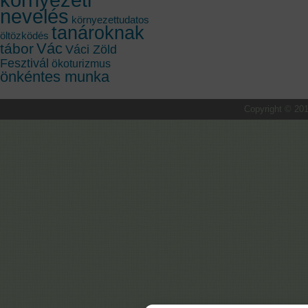
nevelés
környezettudatos
tanároknak
öltözködés
Vác
tábor
Váci Zöld
Fesztivál
ökoturizmus
önkéntes munka
Copyright © 201