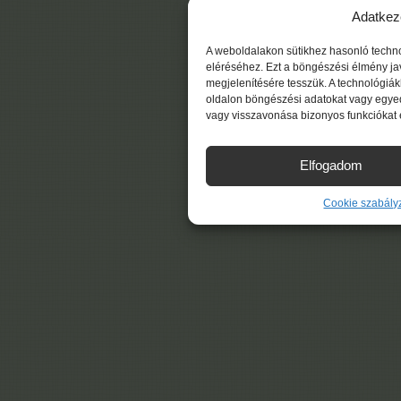
Adatkez
A weboldalakon sütikhez hasonló techn
eléréséhez. Ezt a böngészési élmény ja
megjelenítésére tesszük. A technológiá
oldalon böngészési adatokat vagy egyed
vagy visszavonása bizonyos funkciókat 
Elfogadom
Cookie szabály