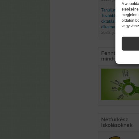
A webolda
eléréséhe
Tanuljunk a természe
megjelenít
Továbbképzés a biom
oldalon b
oktatásban való
vagy viss
alkalmazásáról
2026. június 19. pént
Fenntarthatósá
mindennapokb
Netfürkész
iskolásoknak