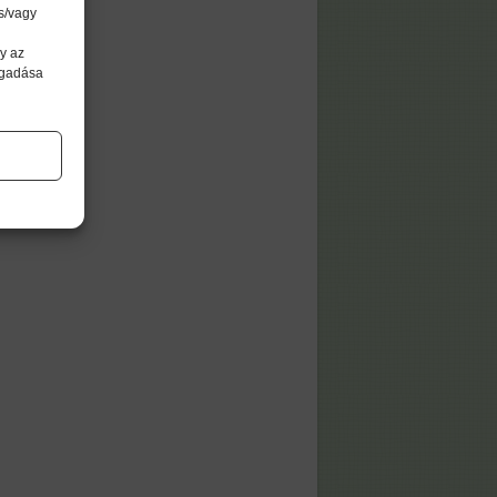
s/vagy
y az
agadása