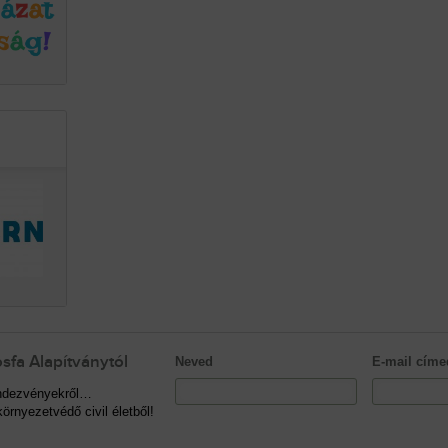
sfa Alapítványtól
Neved
E-mail címe
rendezvényekről…
örnyezetvédő civil életből!