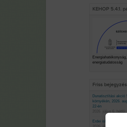
KEHOP 5.4.1. p
Energiahatékonyság,
energiatudatosság
Friss bejegyzé
Dunatisztítási akció
környékén, 2026. au
22-én
2026. július 6. hétfő.
Erdei iskolák 2026 t
2026. június 29. hétf