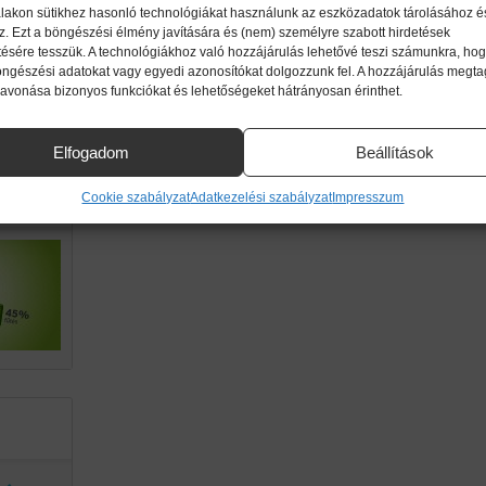
lakon sütikhez hasonló technológiákat használunk az eszközadatok tárolásához é
z. Ezt a böngészési élmény javítására és (nem) személyre szabott hirdetések
ttől!
ésére tesszük. A technológiákhoz való hozzájárulás lehetővé teszi számunkra, hog
imikri
öngészési adatokat vagy egyedi azonosítókat dolgozzunk fel. A hozzájárulás megt
zavonása bizonyos funkciókat és lehetőségeket hátrányosan érinthet.
ek.
Elfogadom
Beállítások
g a
Cookie szabályzat
Adatkezelési szabályzat
Impresszum
an