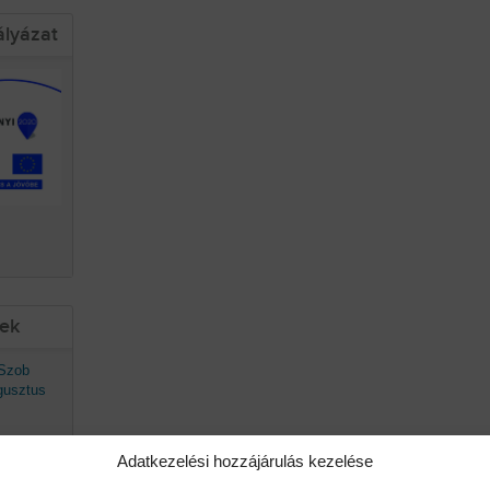
ályázat
sek
 Szob
gusztus
Adatkezelési hozzájárulás kezelése
avaszán
ő.