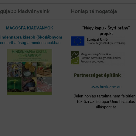
gújabb kiadványaink
Honlap támogatója
MAGOSFA KIADVÁNYOK
"Négy kapu - Štyri brány"
projekt
indennapra kisebb (öko)lábnyom
fenntarthatóság a mindennapokban
www.husk-cbc.eu
Jelen honlap tartalma nem feltétlen
tükrözi az Európai Unió hivatalos
álláspontját