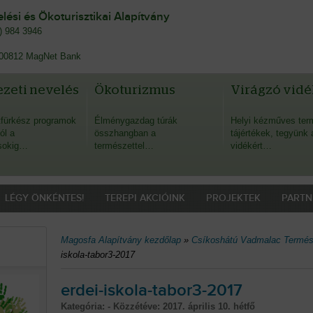
ési és Ökoturisztikai Alapítvány
0) 984 3946
00812 MagNet Bank
zeti nevelés
Ökoturizmus
Virágzó vidé
fürkész programok
Élménygazdag túrák
Helyi kézműves ter
ól a
összhangban a
tájértékek, tegyünk 
sokig…
természettel…
vidékért…
LÉGY ÖNKÉNTES!
TEREPI AKCIÓINK
PROJEKTEK
PARTN
Magosfa Alapítvány kezdőlap
»
Csíkoshátú Vadmalac Termész
iskola-tabor3-2017
erdei-iskola-tabor3-2017
Kategória: - Közzétéve:
2017. április 10. hétfő