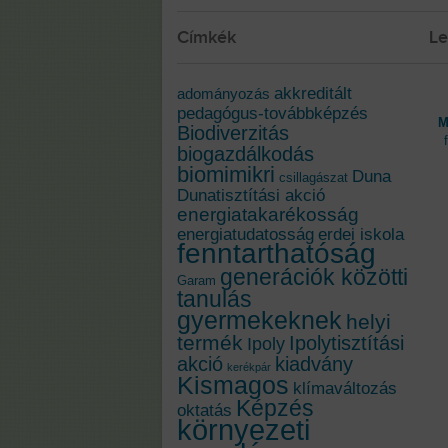
Címkék
Le
akkreditált
adományozás
pedagógus-továbbképzés
M
Biodiverzitás
biogazdálkodás
biomimikri
Duna
csillagászat
Dunatisztítási akció
energiatakarékosság
energiatudatosság
erdei iskola
fenntarthatóság
generációk közötti
Garam
tanulás
gyermekeknek
helyi
termék
Ipolytisztítási
Ipoly
akció
kiadvány
kerékpár
Kismagos
klímaváltozás
Képzés
oktatás
környezeti