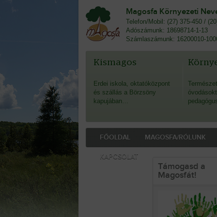
Magosfa Környezeti Nevel
Telefon/Mobil: (27) 375-450 / (2
Adószámunk: 18698714-1-13
Számlaszámunk: 16200010-100
Kismagos
Környe
Erdei iskola, oktatóközpont
Természet
és szállás a Börzsöny
óvodásokt
kapujában…
pedagógu
FŐOLDAL
MAGOSFA/RÓLUNK
KAPCSOLAT
Támogasd a
Magosfát!