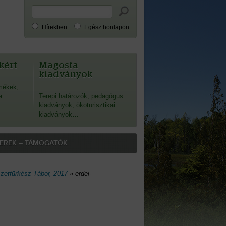
Hírekben
Egész honlapon
kért
Magosfa
kiadványok
mékek,
a
Terepi határozók, pedagógus
kiadványok, ökoturisztikai
kiadványok…
EREK – TÁMOGATÓK
etfürkész Tábor, 2017
»
erdei-