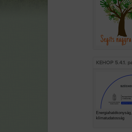
KEHOP 5.4.1. p
Energiahatékonyság,
klímatudatosság