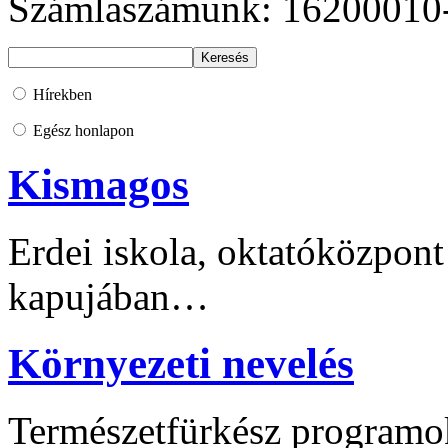
Számlaszámunk: 16200010
Hírekben
Egész honlapon
Kismagos
Erdei iskola, oktatóközpont
kapujában…
Környezeti nevelés
Természetfürkész programo