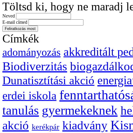
Töltsd ki, hogy ne maradj l
Neved
E-mail címed
Címkék
akkreditált p
adományozás
biogazdálko
Biodiverzitás
energia
Dunatisztítási akció
fenntarthatós
erdei iskola
gyermekeknek
tanulás
he
Kis
kiadvány
akció
kerékpár