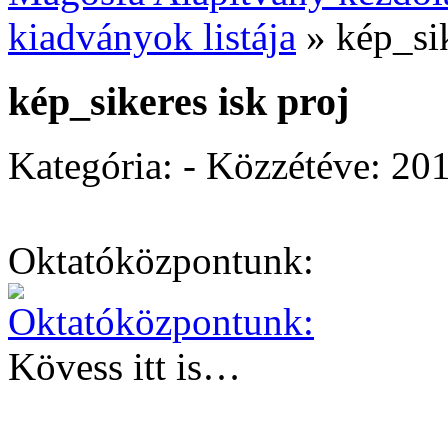
kiadványok listája
»
kép_sik
kép_sikeres isk proj
Kategória: - Közzétéve:
201
Oktatóközpontunk:
Kövess itt is…