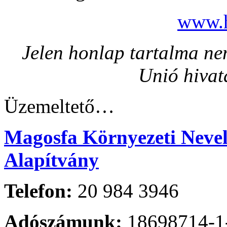
www.h
Jelen honlap tartalma nem
Unió hivat
Üzemeltető…
Magosfa Környezeti Nevelé
Alapítvány
Telefon:
20 984 3946
Adószámunk:
18698714-1