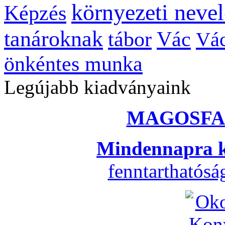
környezeti nevel
Képzés
tanároknak
tábor
Vác
Vác
önkéntes munka
Legújabb kiadványaink
MAGOSFA
Mindennapra k
fenntarthatós