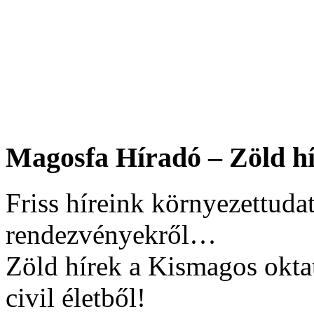
Magosfa Híradó – Zöld hí
Friss híreink környezettudat
rendezvényekről…
Zöld hírek a Kismagos okta
civil életből!