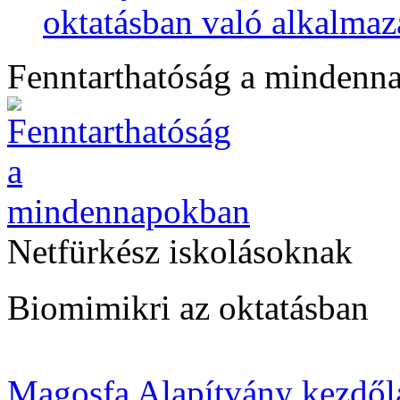
oktatásban való alkalmaz
Fenntarthatóság a mindenn
Netfürkész iskolásoknak
Biomimikri az oktatásban
Magosfa Alapítvány kezdől