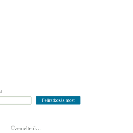
d
Üzemeltető…