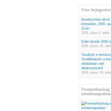
Friss bejegyzés
Dunatisztítási akció
környékén, 2026. au
22-én
2026. július 6. hétfő.
Erdei iskolák 2026 
2026. június 29. hétf
Tanuljunk a természe
Továbbképzés a bio
oktatásban való
alkalmazásáról
2026. június 19. pén
Fenntarthatóság
mindennapokba