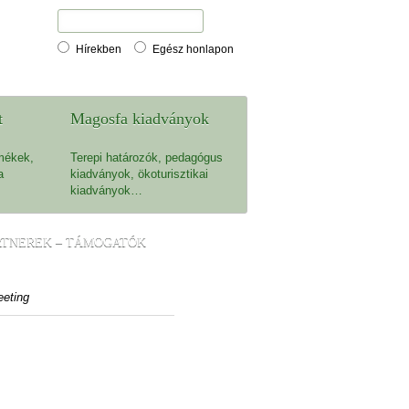
Hírekben
Egész honlapon
t
Magosfa kiadványok
mékek,
Terepi határozók, pedagógus
a
kiadványok, ökoturisztikai
kiadványok…
RTNEREK – TÁMOGATÓK
eting