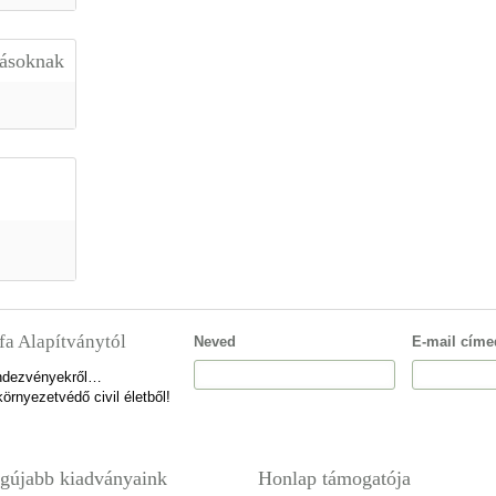
lásoknak
fa Alapítványtól
Neved
E-mail címe
rendezvényekről…
örnyezetvédő civil életből!
gújabb kiadványaink
Honlap támogatója