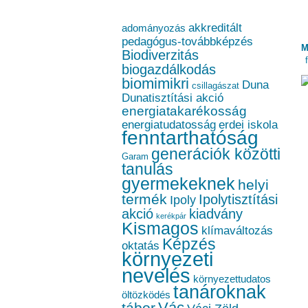
akkreditált
adományozás
pedagógus-továbbképzés
M
Biodiverzitás
biogazdálkodás
biomimikri
Duna
csillagászat
Dunatisztítási akció
energiatakarékosság
energiatudatosság
erdei iskola
fenntarthatóság
generációk közötti
Garam
tanulás
gyermekeknek
helyi
termék
Ipolytisztítási
Ipoly
akció
kiadvány
kerékpár
Kismagos
klímaváltozás
Képzés
oktatás
környezeti
nevelés
környezettudatos
tanároknak
öltözködés
Vác
tábor