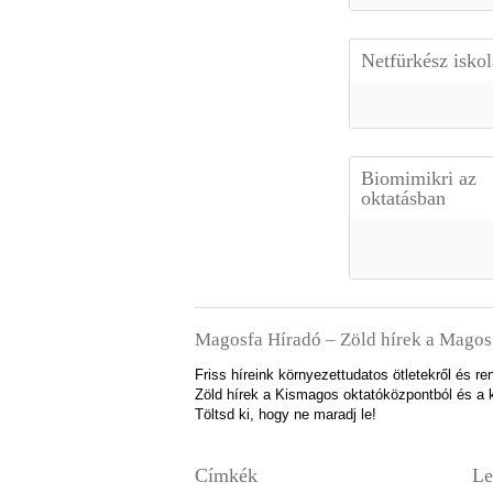
Netfürkész isko
Biomimikri az
oktatásban
Magosfa Híradó – Zöld hírek a Magos
Friss híreink környezettudatos ötletekről és 
Zöld hírek a Kismagos oktatóközpontból és a k
Töltsd ki, hogy ne maradj le!
Címkék
Le