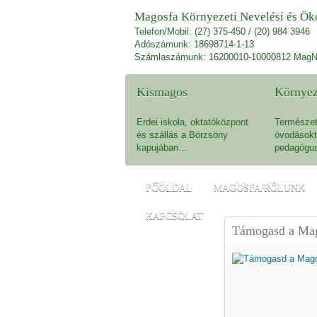
Magosfa Környezeti Nevelési és Öko
Telefon/Mobil: (27) 375-450 / (20) 984 3946
Adószámunk: 18698714-1-13
Számlaszámunk: 16200010-10000812 MagN
Kismagos
Környez
Erdei iskola, oktatóközpont
Természet
és szállás a Börzsöny
óvodásokt
kapujában…
pedagógu
FŐOLDAL
MAGOSFA/RÓLUNK
KAPCSOLAT
Támogasd a Mag