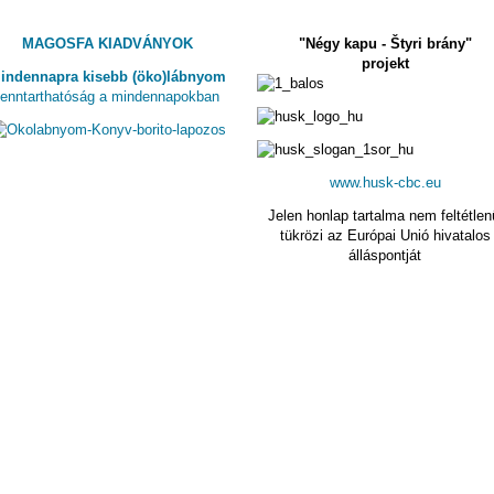
MAGOSFA KIADVÁNYOK
"Négy kapu - Štyri brány"
projekt
indennapra kisebb (öko)lábnyom
fenntarthatóság a mindennapokban
www.husk-cbc.eu
Jelen honlap tartalma nem feltétlen
tükrözi az Európai Unió hivatalos
álláspontját