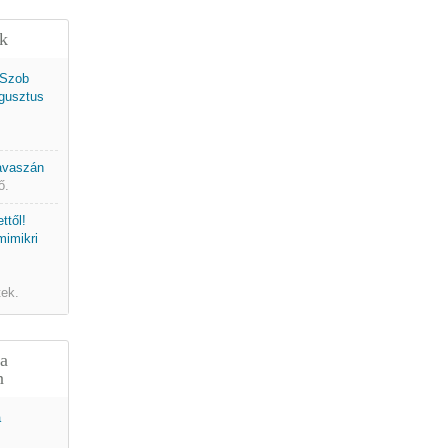
ek
 Szob
gusztus
tavaszán
ő.
ttől!
mimikri
tek.
 a
n