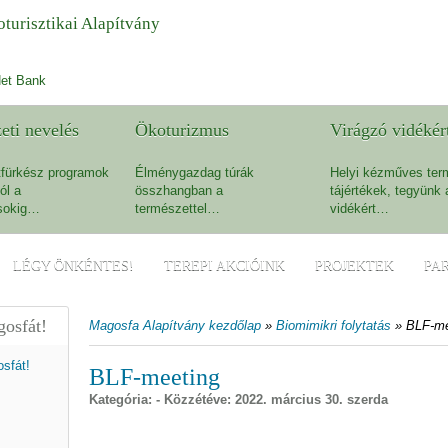
turisztikai Alapítvány
et Bank
eti nevelés
Ökoturizmus
Virágzó vidékér
fürkész programok
Élménygazdag túrák
Helyi kézműves ter
ól a
összhangban a
tájértékek, tegyünk 
sokig…
természettel…
vidékért…
LÉGY ÖNKÉNTES!
TEREPI AKCIÓINK
PROJEKTEK
PA
osfát!
Magosfa Alapítvány kezdőlap
»
Biomimikri folytatás
»
BLF-me
BLF-meeting
Kategória: - Közzétéve:
2022. március 30. szerda