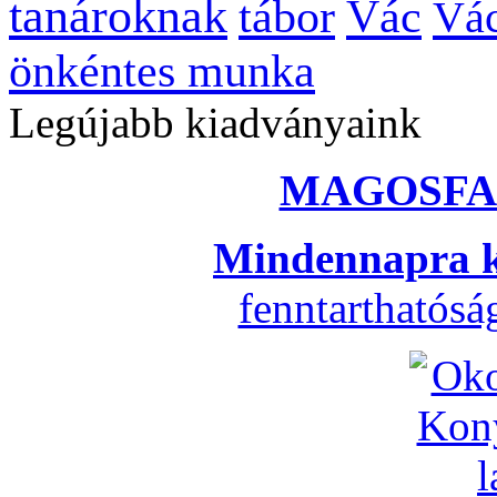
tanároknak
tábor
Vác
Vác
önkéntes munka
Legújabb kiadványaink
MAGOSFA
Mindennapra k
fenntarthatós