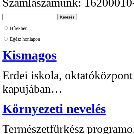
Számlaszámunk: 16200010
Hírekben
Egész honlapon
Kismagos
Erdei iskola, oktatóközpont
kapujában…
Környezeti nevelés
Természetfürkész programo