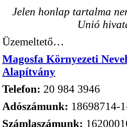
Jelen honlap tartalma nem
Unió hivat
Üzemeltető…
Magosfa Környezeti Nevelé
Alapítvány
Telefon:
20 984 3946
Adószámunk:
18698714-1
Számlaszámunk:
1620001