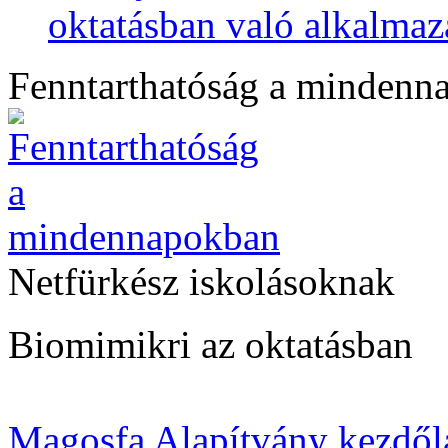
oktatásban való alkalmaz
Fenntarthatóság a mindenn
Netfürkész iskolásoknak
Biomimikri az oktatásban
Magosfa Alapítvány kezdől