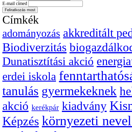
E-mail címed
Címkék
akkreditált p
adományozás
biogazdálko
Biodiverzitás
energia
Dunatisztítási akció
fenntarthatós
erdei iskola
gyermekeknek
tanulás
he
Kis
kiadvány
akció
kerékpár
környezeti nevel
Képzés