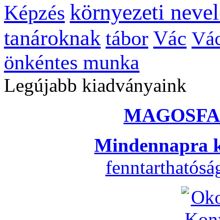
környezeti nevel
Képzés
tanároknak
tábor
Vác
Vác
önkéntes munka
Legújabb kiadványaink
MAGOSFA
Mindennapra k
fenntarthatós