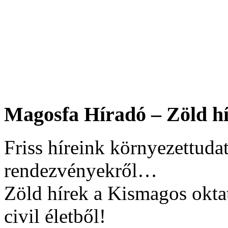
Magosfa Híradó – Zöld hí
Friss híreink környezettudat
rendezvényekről…
Zöld hírek a Kismagos okta
civil életből!