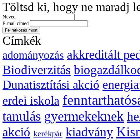
Töltsd ki, hogy ne maradj l
Neved
E-mail címed
Címkék
akkreditált p
adományozás
biogazdálko
Biodiverzitás
energia
Dunatisztítási akció
fenntarthatós
erdei iskola
gyermekeknek
tanulás
he
Kis
kiadvány
akció
kerékpár