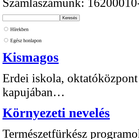
Számlaszámunk: 16200010
Hírekben
Egész honlapon
Kismagos
Erdei iskola, oktatóközpont
kapujában…
Környezeti nevelés
Természetfürkész programo