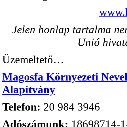
www.h
Jelen honlap tartalma nem
Unió hivat
Üzemeltető…
Magosfa Környezeti Nevelé
Alapítvány
Telefon:
20 984 3946
Adószámunk:
18698714-1