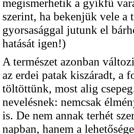
megismerhetik a gyíkfű vará
szerint, ha bekenjük vele a 
gyorsasággal jutunk el bár
hatását igen!)
A természet azonban változ
az erdei patak kiszáradt, a 
töltöttünk, most alig csepeg
nevelésnek: nemcsak élmény
is. De nem annak terhét sze
napban, hanem a lehetősége