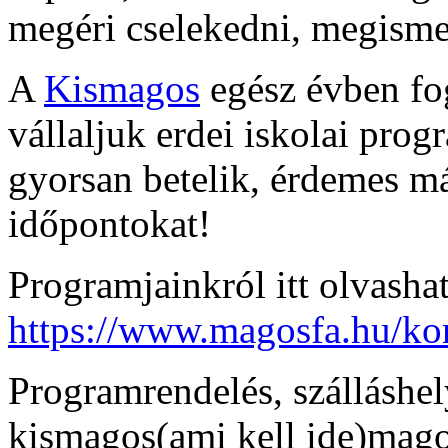
megéri cselekedni, megismern
A
Kismagos
egész évben fog
vállaljuk erdei iskolai pro
gyorsan betelik, érdemes má
időpontokat!
Programjainkról itt olvasha
https://www.magosfa.hu/kor
Programrendelés, szálláshe
kismagos(ami kell ide)mag