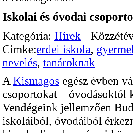
Iskolai és óvodai csopor
Kategória:
Hírek
- Közzété
Cimke:
erdei iskola
,
gyerme
nevelés
,
tanároknak
A
Kismagos
egész évben vár
csoportokat – óvodásoktól 
Vendégeink jellemzően Bud
iskoláiból, óvodáiból érke