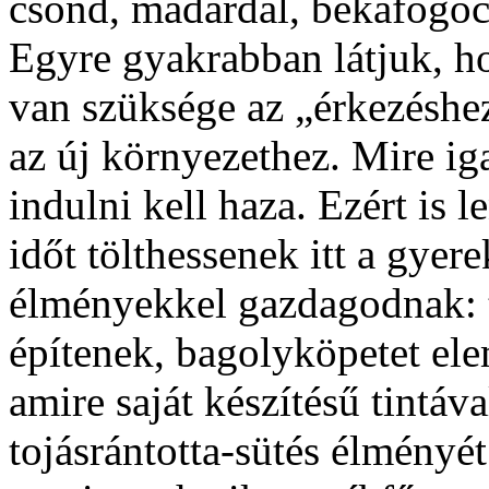
csönd, madárdal, békafogócs
Egyre gyakrabban látjuk, h
van szüksége az „érkezéshe
az új környezethez. Mire i
indulni kell haza. Ezért is 
időt tölthessenek itt a gyer
élményekkel gazdagodnak: t
építenek, bagolyköpetet ele
amire saját készítésű tintáv
tojásrántotta-sütés élményét 