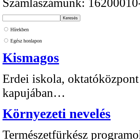
Számlaszámunk: 16200010
Hírekben
Egész honlapon
Kismagos
Erdei iskola, oktatóközpont
kapujában…
Környezeti nevelés
Természetfürkész programo