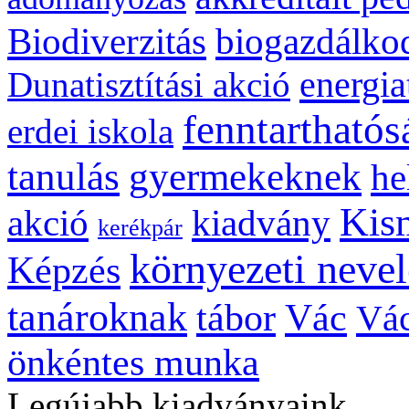
biogazdálko
Biodiverzitás
energia
Dunatisztítási akció
fenntarthatós
erdei iskola
gyermekeknek
tanulás
he
Kis
kiadvány
akció
kerékpár
környezeti nevel
Képzés
tanároknak
tábor
Vác
Vác
önkéntes munka
Legújabb kiadványaink