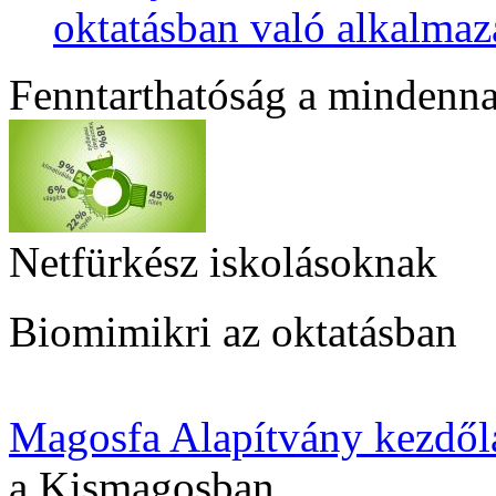
oktatásban való alkalmaz
Fenntarthatóság a mindenn
Netfürkész iskolásoknak
Biomimikri az oktatásban
Magosfa Alapítvány kezdől
a Kismagosban