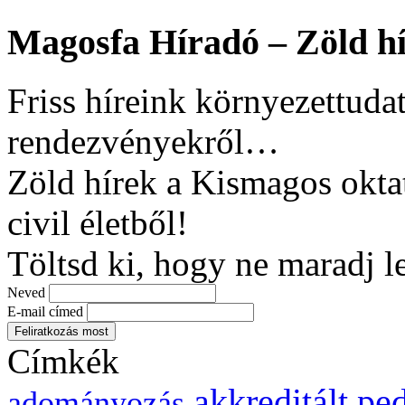
Magosfa Híradó – Zöld hí
Friss híreink környezettudat
rendezvényekről…
Zöld hírek a Kismagos okta
civil életből!
Töltsd ki, hogy ne maradj l
Neved
E-mail címed
Címkék
akkreditált p
adományozás