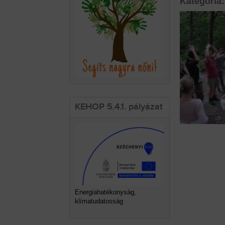
Kategória:
KEHOP 5.4.1. pályázat
Energiahatékonyság,
klímatudatosság