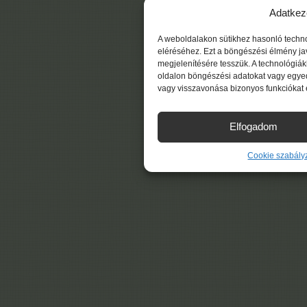
Adatkez
A weboldalakon sütikhez hasonló techn
eléréséhez. Ezt a böngészési élmény ja
megjelenítésére tesszük. A technológiá
oldalon böngészési adatokat vagy egyed
vagy visszavonása bizonyos funkciókat 
Elfogadom
Cookie szabály