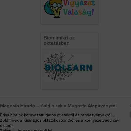
Biomimikri az
oktatásban
Magosfa Híradó – Zöld hírek a Magosfa Alapítványtól
Friss híreink környezettudatos ötletekről és rendezvényekről…
Zöld hírek a Kismagos oktatóközpontból és a környezetvédő civil
életből!
Töltsd ki, hogy ne maradj le!