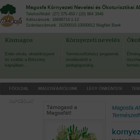
Magosfa Környezeti Nevelési és Ökoturisztikai A
Telefon/Mobil: (27) 375-450 / (20) 984 3946
Adószámunk: 18698714-1-13
Számlaszámunk: 16200010-10000812 MagNet Bank
Kismagos
Környezeti nevelés
Öko
Erdei iskola, oktatóközpont
Természetfürkész programok
Élmény
és szállás a Börzsöny
óvodásoktól a
összha
kapujában…
pedagógusokig…
termés
FŐOLDAL
MAGOSFA/RÓLUNK
LÉGY ÖNKÉNTES!
TER
KAPCSOLAT
Támogasd a
Magosfa Al
Magosfát!
Természetf
kornyez