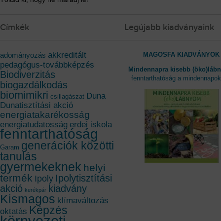
Címkék
Legújabb kiadványaink
akkreditált
MAGOSFA KIADVÁNYOK
adományozás
pedagógus-továbbképzés
Mindennapra kisebb (öko)láb
Biodiverzitás
fenntarthatóság a mindennapo
biogazdálkodás
biomimikri
Duna
csillagászat
Dunatisztítási akció
energiatakarékosság
energiatudatosság
erdei iskola
fenntarthatóság
generációk közötti
Garam
tanulás
gyermekeknek
helyi
termék
Ipolytisztítási
Ipoly
akció
kiadvány
kerékpár
Kismagos
klímaváltozás
Képzés
oktatás
környezeti