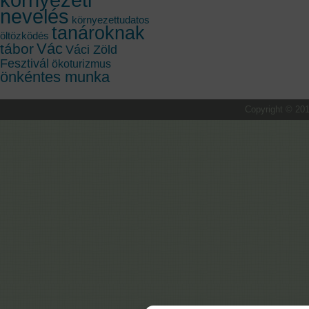
nevelés
környezettudatos
tanároknak
öltözködés
Vác
tábor
Váci Zöld
Fesztivál
ökoturizmus
önkéntes munka
Copyright © 201