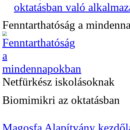
oktatásban való alkalmaz
Fenntarthatóság a mindenn
Netfürkész iskolásoknak
Biomimikri az oktatásban
Magosfa Alapítvány kezdől