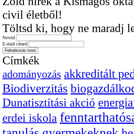
Zöld hírek a Kismagos okta
civil életből!
Töltsd ki, hogy ne maradj l
Neved
E-mail címed
Címkék
akkreditált p
adományozás
biogazdálko
Biodiverzitás
energia
Dunatisztítási akció
fenntarthatós
erdei iskola
gyermekeknek
tanulás
he