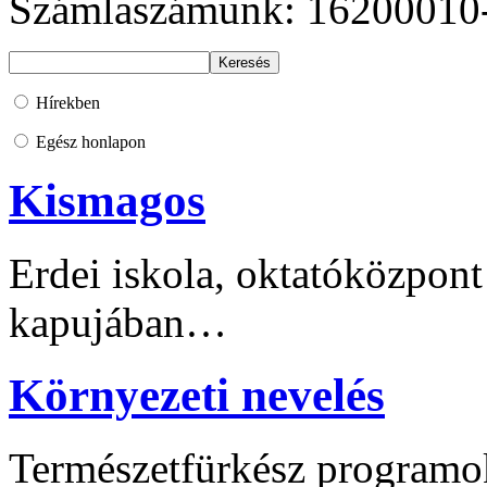
Számlaszámunk: 16200010
Hírekben
Egész honlapon
Kismagos
Erdei iskola, oktatóközpont
kapujában…
Környezeti nevelés
Természetfürkész programo