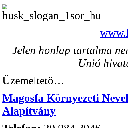
www.h
Jelen honlap tartalma nem
Unió hivat
Üzemeltető…
Magosfa Környezeti Nevelé
Alapítvány