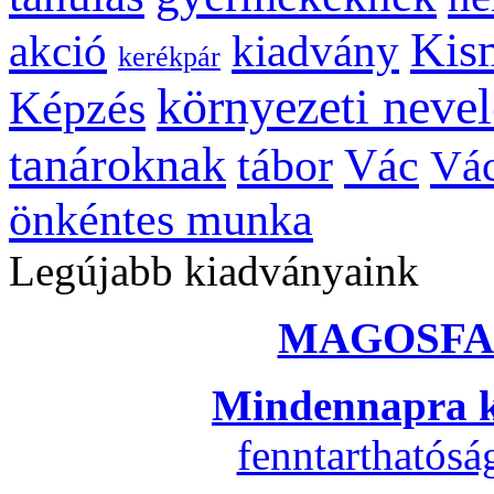
Kis
kiadvány
akció
kerékpár
környezeti nevel
Képzés
tanároknak
tábor
Vác
Vác
önkéntes munka
Legújabb kiadványaink
MAGOSFA
Mindennapra k
fenntarthatós