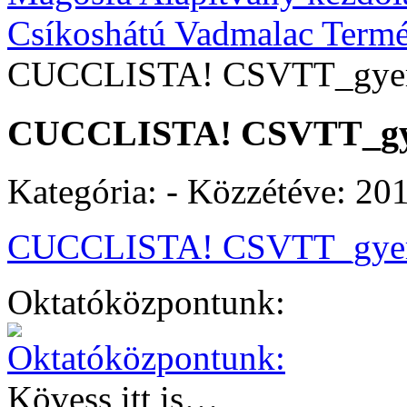
Csíkoshátú Vadmalac Termé
CUCCLISTA! CSVTT_gye
CUCCLISTA! CSVTT_gy
Kategória: - Közzétéve:
201
CUCCLISTA! CSVTT_gye
Oktatóközpontunk:
Kövess itt is…