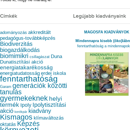
Címkék
Legújabb kiadványaink
akkreditált
MAGOSFA KIADVÁNYOK
adományozás
pedagógus-továbbképzés
Mindennapra kisebb (öko)láb
Biodiverzitás
fenntarthatóság a mindennapo
biogazdálkodás
biomimikri
Duna
csillagászat
Dunatisztítási akció
energiatakarékosság
energiatudatosság
erdei iskola
fenntarthatóság
generációk közötti
Garam
tanulás
gyermekeknek
helyi
termék
Ipolytisztítási
Ipoly
akció
kiadvány
kerékpár
Kismagos
klímaváltozás
Képzés
oktatás
környezeti