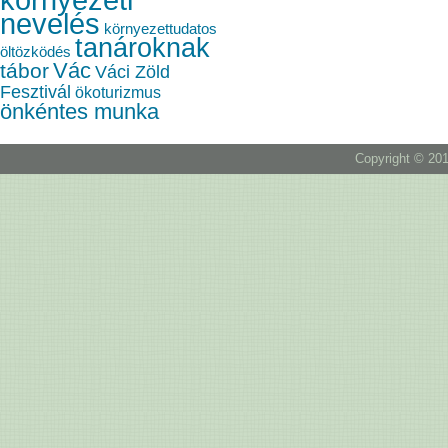
nevelés
környezettudatos
tanároknak
öltözködés
Vác
tábor
Váci Zöld
Fesztivál
ökoturizmus
önkéntes munka
Copyright © 201