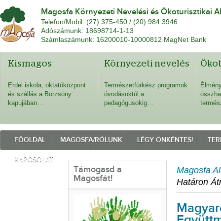
Magosfa Környezeti Nevelési és Ökoturisztikai A
Telefon/Mobil: (27) 375-450 / (20) 984 3946
Adószámunk: 18698714-1-13
Számlaszámunk: 16200010-10000812 MagNet Bank
Kismagos
Környezeti nevelés
Öko
Erdei iskola, oktatóközpont
Természetfürkész programok
Élmény
és szállás a Börzsöny
óvodásoktól a
összha
kapujában…
pedagógusokig…
termés
FŐOLDAL
MAGOSFA/RÓLUNK
LÉGY ÖNKÉNTES!
TER
KAPCSOLAT
Támogasd a
Magosfa Al
Magosfát!
Határon Át
Magyaro
Együtt