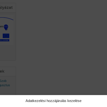
ályázat
sek
 Szob
gusztus
Adatkezelési hozzájárulás kezelése
avaszán
ő.