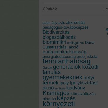
Címkék
Le
akkreditált
adományozás
pedagógus-továbbképzés
M
Biodiverzitás
biogazdálkodás
biomimikri
Duna
csillagászat
Dunatisztítási akció
energiatakarékosság
energiatudatosság
erdei iskola
fenntarthatóság
generációk közötti
Garam
tanulás
gyermekeknek
helyi
termék
Ipolytisztítási
Ipoly
akció
kiadvány
kerékpár
Kismagos
klímaváltozás
Képzés
oktatás
környezeti