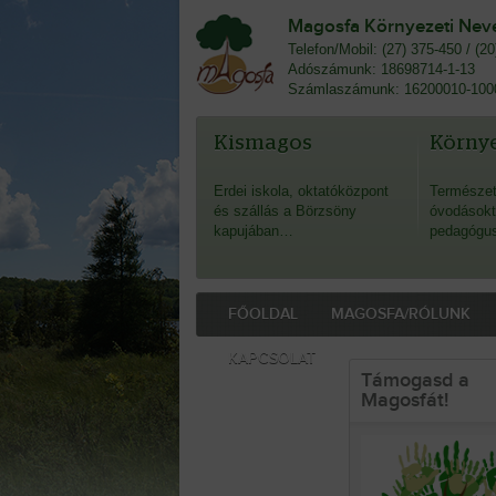
Magosfa Környezeti Nevel
Telefon/Mobil: (27) 375-450 / (2
Adószámunk: 18698714-1-13
Számlaszámunk: 16200010-100
Kismagos
Környe
Erdei iskola, oktatóközpont
Természet
és szállás a Börzsöny
óvodásokt
kapujában…
pedagógu
FŐOLDAL
MAGOSFA/RÓLUNK
KAPCSOLAT
Támogasd a
Magosfát!