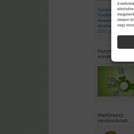
A webolda
eléréséhe
Tanuljunk a természe
megjelenít
Továbbképzés a biom
oldalon b
oktatásban való
vagy viss
alkalmazásáról
2026. június 19. pént
Fenntarthatósá
mindennapokb
Netfürkész
iskolásoknak