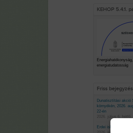
KEHOP 5.4.1. p
Energiahatékonyság,
energiatudatosság
Friss bejegyzé
Dunatisztítási akció
környékén, 2026. au
22-én
2026. július 6. hétfő.
Erdei iskolák 2026 t
2026. június 29. hétf