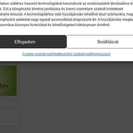
lakon sütikhez hasonló technológiákat használunk az eszközadatok tárolásához é
z. Ezt a böngészési élmény javítására és (nem) személyre szabott hirdetések
ttől!
ésére tesszük. A technológiákhoz való hozzájárulás lehetővé teszi számunkra, hog
imikri
öngészési adatokat vagy egyedi azonosítókat dolgozzunk fel. A hozzájárulás megt
zavonása bizonyos funkciókat és lehetőségeket hátrányosan érinthet.
ek.
Elfogadom
Beállítások
g a
Cookie szabályzat
Adatkezelési szabályzat
Impresszum
an