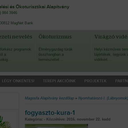
ési és Ökoturisztikai Alapítvány
0) 984 3946
00812 MagNet Bank
zeti nevelés
Ökoturizmus
Virágzó vidé
fürkész programok
Élménygazdag túrák
Helyi kézműves ter
ól a
összhangban a
tájértékek, tegyünk 
sokig…
természettel…
vidékért…
LÉGY ÖNKÉNTES!
TEREPI AKCIÓINK
PROJEKTEK
PARTN
Magosfa Alapítvány kezdőlap
»
Nyomhatározó I. (Lábnyomok
fogyaszto-kura-1
Kategória: - Közzétéve:
2016. november 22. kedd