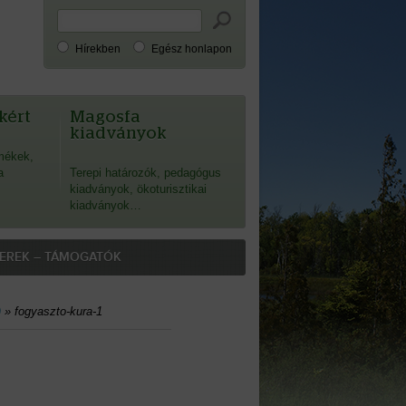
Hírekben
Egész honlapon
kért
Magosfa
kiadványok
mékek,
a
Terepi határozók, pedagógus
kiadványok, ökoturisztikai
kiadványok…
EREK – TÁMOGATÓK
)
»
fogyaszto-kura-1