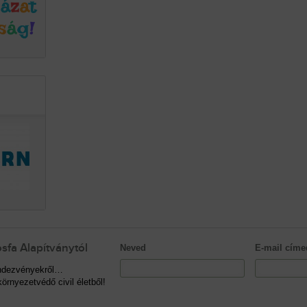
sfa Alapítványtól
Neved
E-mail címe
rendezvényekről…
örnyezetvédő civil életből!