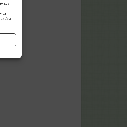
s/vagy
y az
agadása