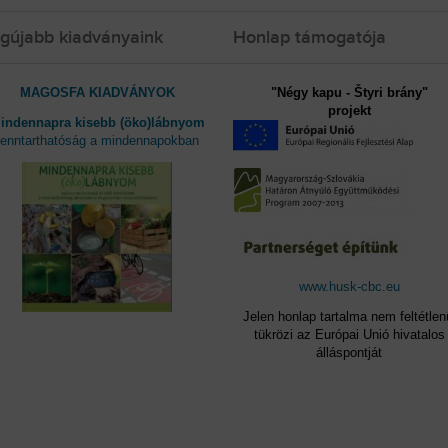
gújabb kiadványaink
Honlap támogatója
MAGOSFA KIADVÁNYOK
"Négy kapu - Štyri brány"
projekt
indennapra kisebb (öko)lábnyom
fenntarthatóság a mindennapokban
www.husk-cbc.eu
Jelen honlap tartalma nem feltétlen
tükrözi az Európai Unió hivatalos
álláspontját