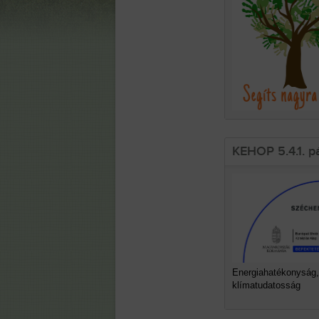
KEHOP 5.4.1. p
Energiahatékonyság,
klímatudatosság