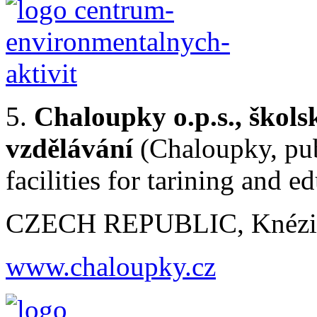
5.
Chaloupky o.p.s., škols
vzdělávání
(Chaloupky, pub
facilities for tarining and e
CZECH REPUBLIC, Knézice
www.chaloupky.cz