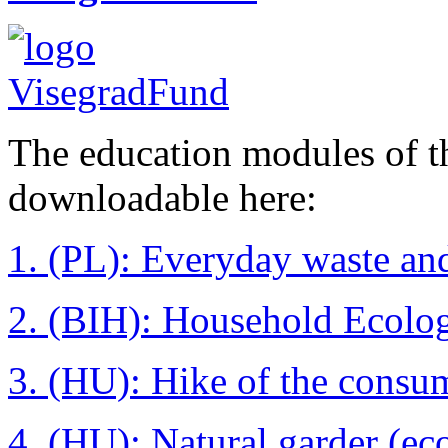
The education modules of 
downloadable here:
1. (PL): Everyday waste and
2. (BIH): Household Ecolo
3. (HU): Hike of the consu
4. (HU): Natural garder (eco