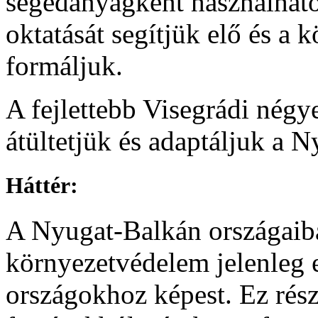
segédanyagként használható
oktatását segítjük elő és a
formáljuk.
A fejlettebb Visegrádi négy
átültetjük és adaptáljuk a 
Háttér:
A Nyugat-Balkán országaiba
környezetvédelem jelenleg 
országokhoz képest. Ez rés