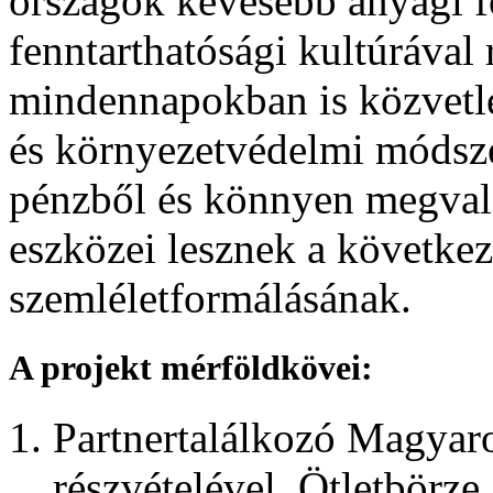
országok kevesebb anyagi fo
fenntarthatósági kultúrával
mindennapokban is közvetle
és környezetvédelmi módsz
pénzből és könnyen megval
eszközei lesznek a követk
szemléletformálásának.
A projekt mérföldkövei:
Partnertalálkozó Magyar
részvételével. Ötletbörze